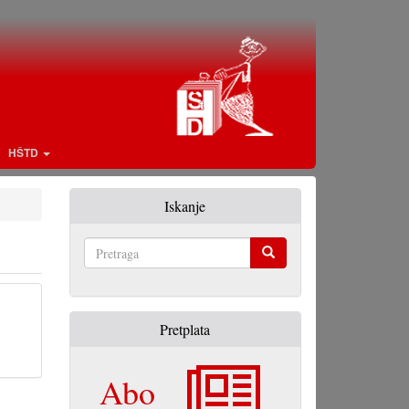
HŠTD
Iskanje
Pretraga
Pretplata
Abo