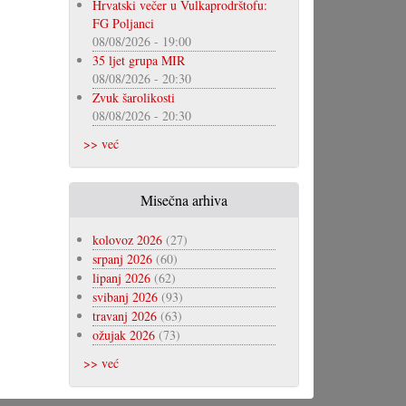
Hrvatski večer u Vulkaprodrštofu:
FG Poljanci
08/08/2026 - 19:00
35 ljet grupa MIR
08/08/2026 - 20:30
Zvuk šarolikosti
08/08/2026 - 20:30
>> već
Misečna arhiva
kolovoz 2026
(27)
srpanj 2026
(60)
lipanj 2026
(62)
svibanj 2026
(93)
travanj 2026
(63)
ožujak 2026
(73)
>> već