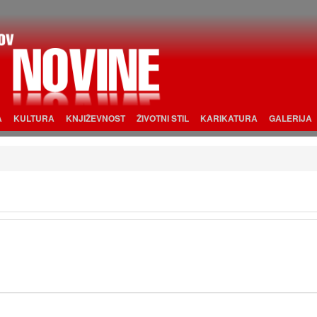
A
KULTURA
KNJIŽEVNOST
ŽIVOTNI STIL
KARIKATURA
GALERIJA