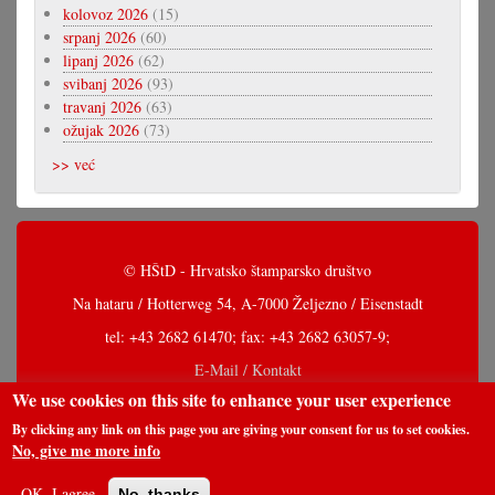
kolovoz 2026
(15)
srpanj 2026
(60)
lipanj 2026
(62)
svibanj 2026
(93)
travanj 2026
(63)
ožujak 2026
(73)
>> već
© HŠtD - Hrvatsko štamparsko društvo
Na hataru / Hotterweg 54, A-7000 Željezno / Eisenstadt
tel: +43 2682 61470; fax: +43 2682 63057-9;
E-Mail / Kontakt
We use cookies on this site to enhance your user experience
By clicking any link on this page you are giving your consent for us to set cookies.
No, give me more info
OK, I agree
No, thanks