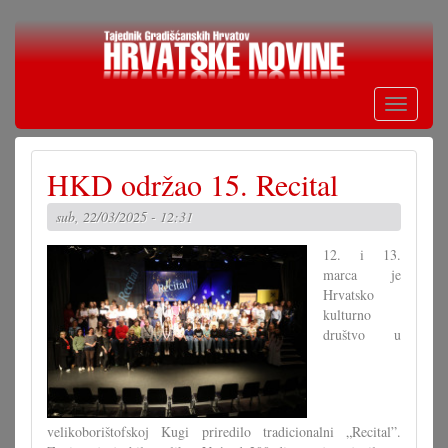
Skoči
na
glavni
sadržaj
Toggle
navigati
HKD održao 15. Recital
sub, 22/03/2025 - 12:31
12. i 13.
marca je
Hrvatsko
kulturno
društvo u
velikoborištofskoj Kugi priredilo tradicionalni „Recital”.