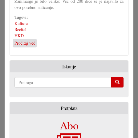
Zanimanje je bilo veliko: Već od 200 dice se je najavilo za
ovo posebno naticanje.
Tagovi:
Kultura
Recital
HKD
Pročitaj već
o
HKD
održao
15.
Iskanje
Recital
Pretraga
Pretplata
Abo