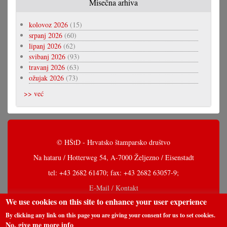
Misečna arhiva
kolovoz 2026
(15)
srpanj 2026
(60)
lipanj 2026
(62)
svibanj 2026
(93)
travanj 2026
(63)
ožujak 2026
(73)
>> već
© HŠtD - Hrvatsko štamparsko društvo
Na hataru / Hotterweg 54, A-7000 Željezno / Eisenstadt
tel: +43 2682 61470; fax: +43 2682 63057-9;
E-Mail / Kontakt
We use cookies on this site to enhance your user experience
By clicking any link on this page you are giving your consent for us to set cookies.
No, give me more info