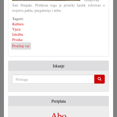
Šari Stinjaki. Prilikom toga je prisički farnik referirao o
trojstvu pakla, purgatorija i neba.
Tagovi:
Kultura
Vjera
Izložba
Prisika
Pročitaj već
o
»Od
pakla
do
Iskanje
neba«
–
nova
izložba
Pretraga
u
Prisiki
Pretplata
Abo