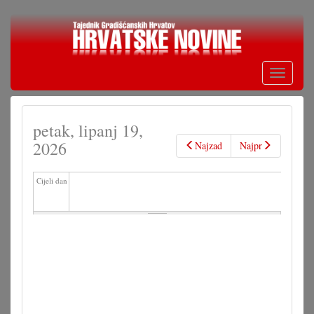
Skoči
na
glavni
sadržaj
Toggle
navigati
petak, lipanj 19,
2026
Najzad
Najpr
Cijeli dan