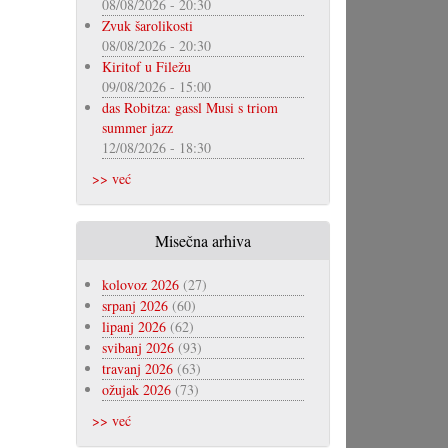
08/08/2026 - 20:30
Zvuk šarolikosti
08/08/2026 - 20:30
Kiritof u Filežu
09/08/2026 - 15:00
das Robitza: gassl Musi s triom
summer jazz
12/08/2026 - 18:30
>> već
Misečna arhiva
kolovoz 2026
(27)
srpanj 2026
(60)
lipanj 2026
(62)
svibanj 2026
(93)
travanj 2026
(63)
ožujak 2026
(73)
>> već