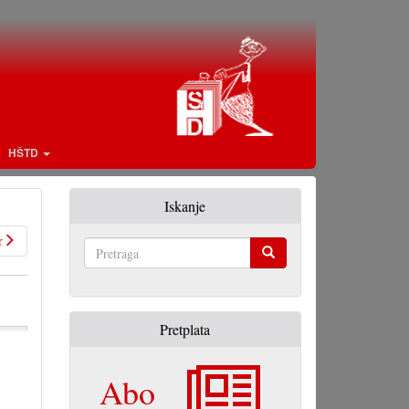
HŠTD
Iskanje
r
Pretraga
Pretplata
Abo