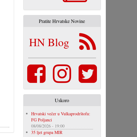
Pratite Hrvatske Novine
HN Blog
Uskoro
Hrvatski večer u Vulkaprodrštofu:
FG Poljanci
08/08/2026 - 19:00
35 ljet grupa MIR