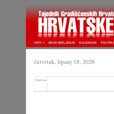
Skoči
na
glavni
sadržaj
VISTI
MOJE MIŠLJENJE
KALENDAR
POLITIK
četvrtak, lipanj 18, 2026
Cijeli dan