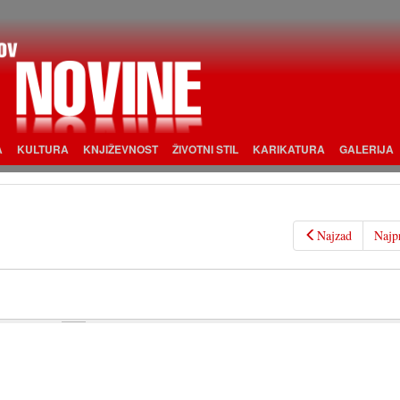
A
KULTURA
KNJIŽEVNOST
ŽIVOTNI STIL
KARIKATURA
GALERIJA
Najzad
Najp