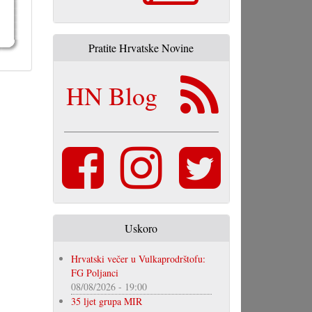
Pratite Hrvatske Novine
HN Blog
Uskoro
Hrvatski večer u Vulkaprodrštofu:
FG Poljanci
08/08/2026 - 19:00
35 ljet grupa MIR