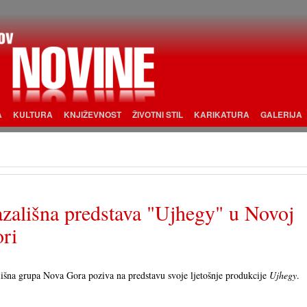
A
KULTURA
KNJIŽEVNOST
ŽIVOTNI STIL
KARIKATURA
GALERIJA
zališna predstava "Ujhegy" u Novoj
ri
išna grupa Nova Gora poziva na predstavu svoje ljetošnje produkcije
Ujhegy
.