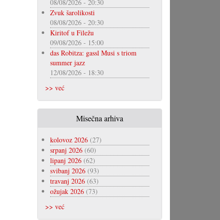
08/08/2026 - 20:30
Zvuk šarolikosti
08/08/2026 - 20:30
Kiritof u Filežu
09/08/2026 - 15:00
das Robitza: gassl Musi s triom
summer jazz
12/08/2026 - 18:30
>> već
Misečna arhiva
kolovoz 2026
(27)
srpanj 2026
(60)
lipanj 2026
(62)
svibanj 2026
(93)
travanj 2026
(63)
ožujak 2026
(73)
>> već