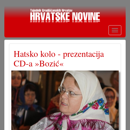
Skoči
na
glavni
sadržaj
Toggle
navigati
Hatsko kolo - prezentacija
CD-a »Bozić«