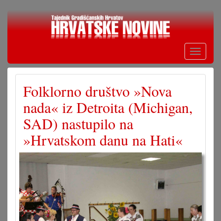
Skoči
na
glavni
sadržaj
Toggle
navigati
Folklorno društvo »Nova
nada« iz Detroita (Michigan,
SAD) nastupilo na
»Hrvatskom danu na Hati«