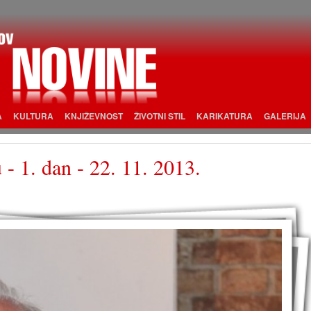
A
KULTURA
KNJIŽEVNOST
ŽIVOTNI STIL
KARIKATURA
GALERIJA
 - 1. dan - 22. 11. 2013.