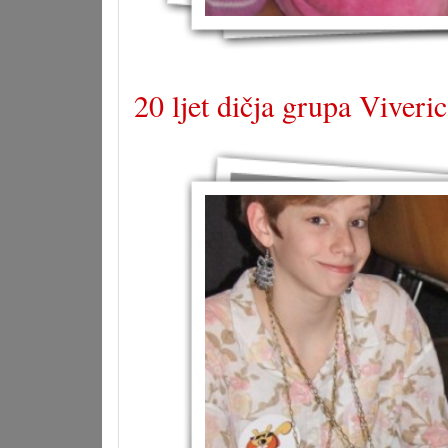
20 ljet dičja grupa Viveri