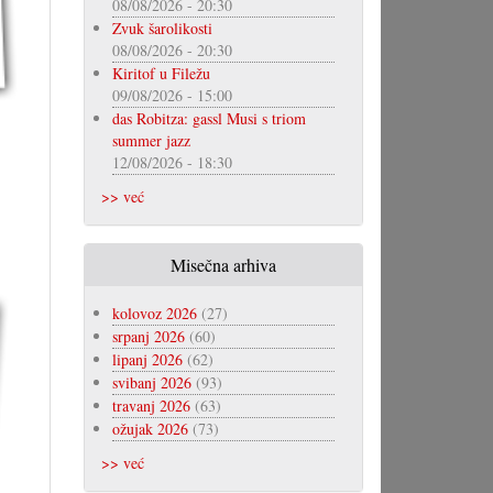
08/08/2026 - 20:30
Zvuk šarolikosti
08/08/2026 - 20:30
Kiritof u Filežu
09/08/2026 - 15:00
das Robitza: gassl Musi s triom
summer jazz
12/08/2026 - 18:30
>> već
Misečna arhiva
kolovoz 2026
(27)
srpanj 2026
(60)
lipanj 2026
(62)
svibanj 2026
(93)
travanj 2026
(63)
ožujak 2026
(73)
>> već