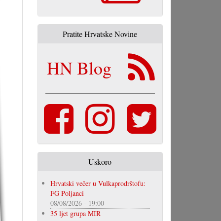
Pratite Hrvatske Novine
HN Blog
Uskoro
Hrvatski večer u Vulkaprodrštofu:
FG Poljanci
08/08/2026 - 19:00
35 ljet grupa MIR