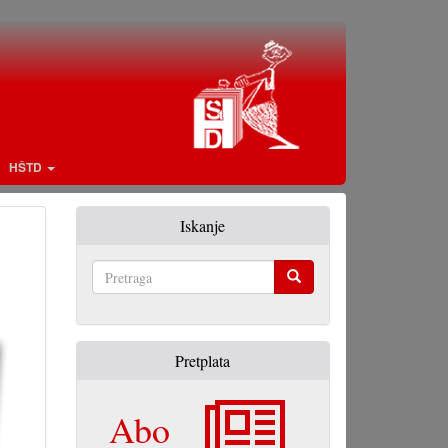
HŠTD
Iskanje
Pretraga
Pretplata
Abo