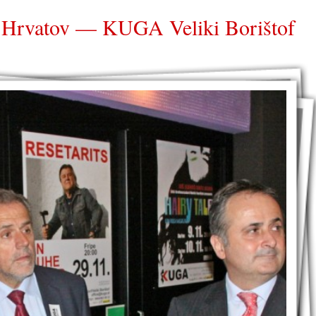
ih Hrvatov — KUGA Veliki Borištof