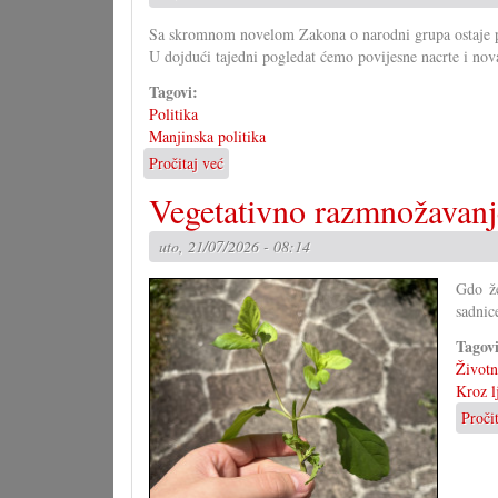
Savjet
Sa skromnom novelom Zakona o narodni grupa ostaje pit
mladih?
U dojdući tajedni pogledat ćemo povijesne nacrte i nov
Tagovi:
Politika
Manjinska politika
Pročitaj već
o
Kako
Vegetativno razmnožavanj
bi
morao
uto, 21/07/2026 - 08:14
izgledati
Zakon
Gdo že
o
sadnic
narodni
grupa?
Tagov
(I)
Životni
Kroz l
Proči