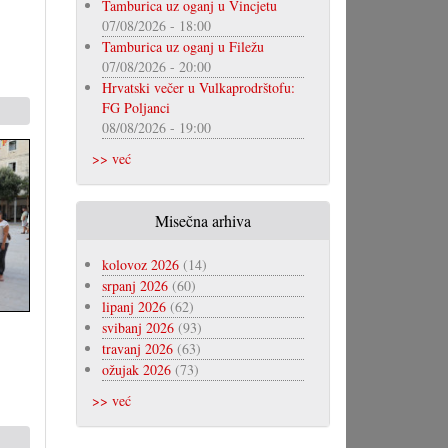
Tamburica uz oganj u Vincjetu
07/08/2026 - 18:00
Tamburica uz oganj u Filežu
07/08/2026 - 20:00
Hrvatski večer u Vulkaprodrštofu:
FG Poljanci
08/08/2026 - 19:00
>> već
Misečna arhiva
kolovoz 2026
(14)
srpanj 2026
(60)
lipanj 2026
(62)
svibanj 2026
(93)
travanj 2026
(63)
ožujak 2026
(73)
>> već