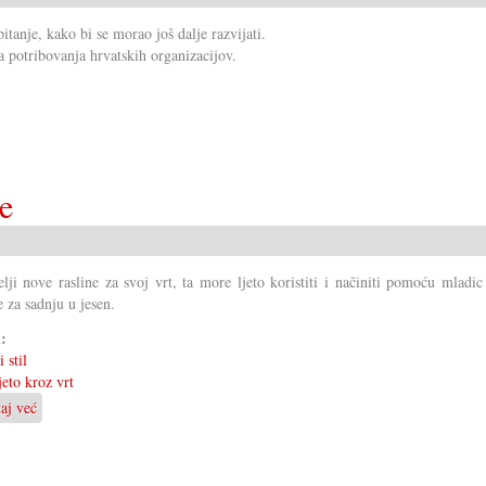
anje, kako bi se morao još dalje razvijati.
a potribovanja hrvatskih organizacijov.
e
lji nove rasline za svoj vrt, ta more ljeto koristiti i načiniti pomoću mladi
e za sadnju u jesen.
i:
 stil
jeto kroz vrt
taj već
o
Vegetativno
razmnožavanje