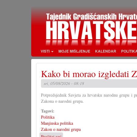
Skoči
na
glavni
sadržaj
VISTI
MOJE MIŠLJENJE
KALENDAR
POLITIK
Kako bi morao izgledati Z
sri, 05/08/2026 - 08:18
Potpredsjednik Savjeta za hrvatsku narodnu grupu i p
Zakona o narodni grupa.
Tagovi:
Politika
Manjinska politika
Zakon o narodni grupa
Pročitaj već
o