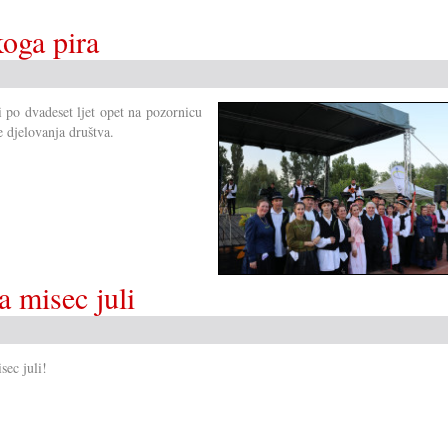
oga pira
 po dvadeset ljet opet na pozornicu
 djelovanja društva.
a misec juli
sec juli!