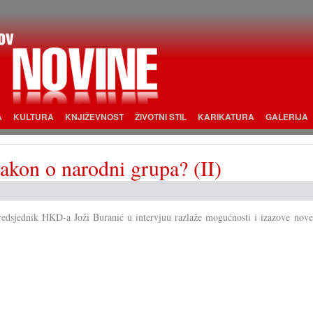
A
KULTURA
KNJIŽEVNOST
ŽIVOTNI STIL
KARIKATURA
GALERIJA
akon o narodni grupa? (II)
redsjednik HKD-a Joži Buranić u intervjuu razlaže mogućnosti i izazove novel