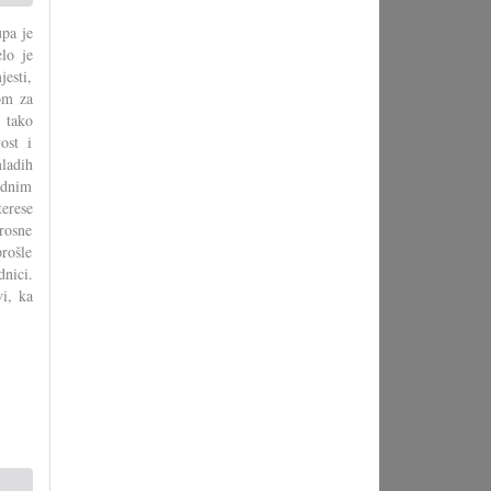
upa je
lo je
jesti,
om za
 tako
ost i
mladih
ardnim
erese
rosne
rošle
dnici.
vi, ka