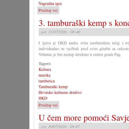
Nagradna igra
Pročitaj već
o
Rješenje
3. tamburaški kemp s kon
velike
križaljke
pet, 31/07/2026 - 08:40
za
misec
I ljetos je HKD nudio svim tamburašem tečaj s tri
juli
individualno su vježbali pred svim glazbu za orkest
Vrhunac je bio nastup direktno u centru grada Pag.
Tagovi:
Kultura
muzika
tamburica
Tamburaški kemp
Hrvatsko kulturno društvo
HKD
Pročitaj već
o
3.
U čem more pomoći Savje
tamburaški
kemp
čet, 30/07/2026 - 09:07
s