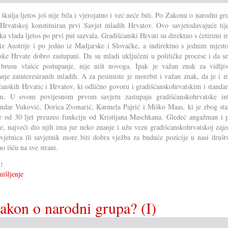
 škulja ljetos još nije bila i vjerojatno i već neće biti. Po Zakonu o narodni gr
Hrvatskoj konstituiran prvi Savjet mladih Hrvatov. Ovo savjetodavajuće tije
ka vlada ljetos po prvi put sazvala. Gradišćanski Hrvati su direktno s četirimi m
iz Austrije i po jedno iz Madjarske i Slovačke, a indirektno s jednim mjest
ke Hrvate dobro zastupani. Da su mladi uključeni u političke procese i da se
brusu vlašće postupanje, nije ništ novoga. Ipak je važan znak za vidljiv
anje zainteresiranih mladih. A za pesimiste je morebit i važan znak, da je i 
ćanskih Hrvatic i Hrvatov, ki odlično govoru i gradišćanskohrvatskim i stand
om. U ovom povijesnom prvom savjetu zastupaju gradišćanskohrvatske int
ndar Vuković, Dorica Zvonarić, Karmela Pajrić i Miško Maas, ki je zbog sta
e od 30 ljet preuzeo funkciju od Kristijana Maschkana. Gledeć angažman i p
je, najveći dio njih ima jur neko znanje i užu vezu gradišćanskohrvatskoj zaje
avjetnica ili savjetnik more biti dobra vježba za buduće pozicije u nasi društ
o išću na sve strani.
i:
išljenje
akon o narodni grupa? (I)