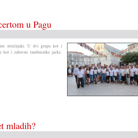
certom u Pagu
mi stručnjaki. U dvi grupa kot i
re kot i zabavne tamburaške jačke.
t mladih?