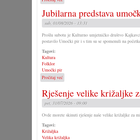
Kako
Jubilarna predstava umočk
bi
morao
sub, 01/08/2026 - 13:31
izgledati
Zakon
Prošlu subotu je Kulturno umjetničko društvo Kajkavci
o
postavilo Umočki pir i s tim su se spomenuli na početke
narodni
grupa?
Tagovi:
(II)
Kultura
Folklor
Umočki pir
Pročitaj već
o
Jubilarna
Rješenje velike križaljke z
predstava
umočkoga
pira
pet, 31/07/2026 - 09:00
Ovde morete skinuti rješenje naše velike križaljke za mi
Tagovi:
Križaljka
Velika križaljka