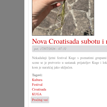
Nova Croatisada subotu i 
pet, 17/07/2026 - 07:32
Nekadašnji ljetni festival Kuge s poznatimi grupami 
scene se je pretvorio u sastanak prijateljev Kuge i lo
kom je narašćaj jako uključen.
Tagovi:
Kultura
Festival
Croatisada
KUGA
Pročitaj već
o
Nova