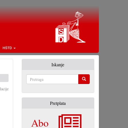
HŠTD
Iskanje
Pretraga
acije
Pretplata
Abo