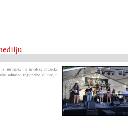
nedilju
iz austrijske ili hrvatske muzičke
kalne odnosno regionalne kulture, u