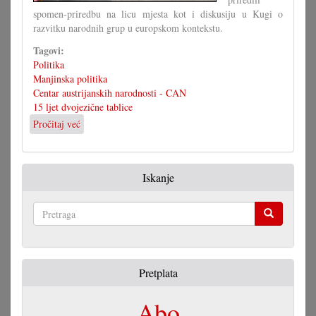
spomen-priredbu na licu mjesta kot i diskusiju u Kugi o
razvitku narodnih grup u europskom kontekstu.
Tagovi:
Politika
Manjinska politika
Centar austrijanskih narodnosti - CAN
15 ljet dvojezične tablice
Pročitaj već
o
25.
rodjendan
prve
Iskanje
dvojezične
table
Pretraga
Pretplata
Abo