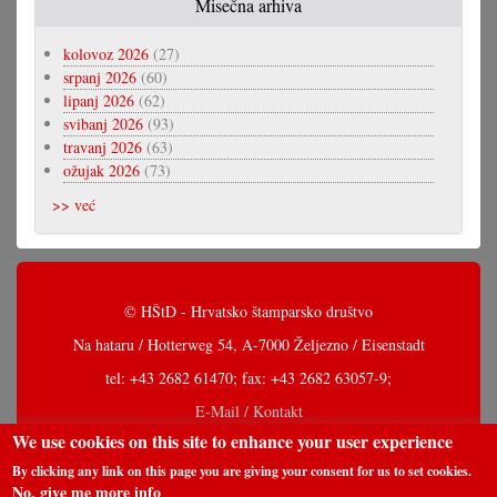
Misečna arhiva
kolovoz 2026
(27)
srpanj 2026
(60)
lipanj 2026
(62)
svibanj 2026
(93)
travanj 2026
(63)
ožujak 2026
(73)
>> već
© HŠtD - Hrvatsko štamparsko društvo
Na hataru / Hotterweg 54, A-7000 Željezno / Eisenstadt
tel: +43 2682 61470; fax: +43 2682 63057-9;
E-Mail / Kontakt
We use cookies on this site to enhance your user experience
By clicking any link on this page you are giving your consent for us to set cookies.
No, give me more info