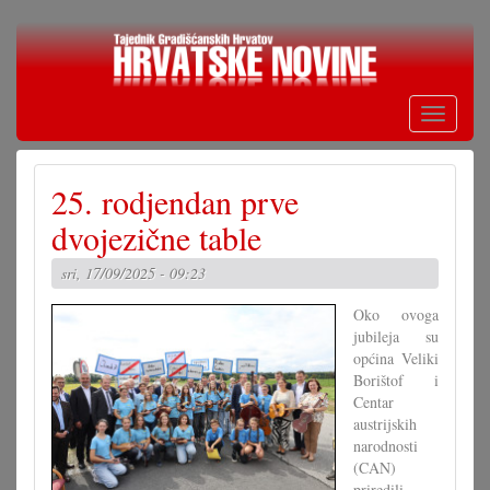
Skoči
na
glavni
sadržaj
Toggle
navigati
25. rodjendan prve
dvojezične table
sri, 17/09/2025 - 09:23
Oko ovoga
jubileja su
općina Veliki
Borištof i
Centar
austrijskih
narodnosti
(CAN)
priredili