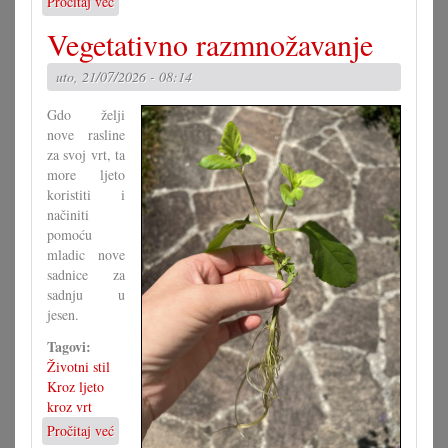
Pročitaj već
o
Kako
Vegetativno razmnožavanje
bi
morao
uto, 21/07/2026 - 08:14
izgledati
Zakon
Gdo želji
o
nove rasline
narodni
za svoj vrt, ta
grupa?
more ljeto
(I)
koristiti i
načiniti
pomoću
mladic nove
sadnice za
sadnju u
jesen.
Tagovi:
Životni stil
Kroz ljeto
kroz vrt
Pročitaj već
o