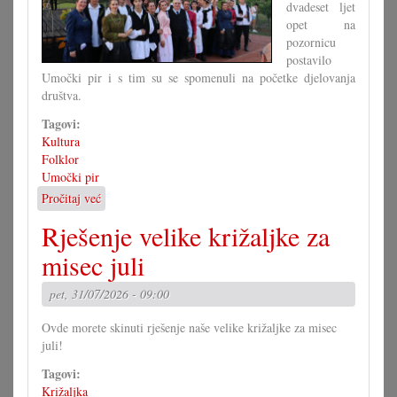
dvadeset ljet
opet na
pozornicu
postavilo
Umočki pir i s tim su se spomenuli na početke djelovanja
društva.
Tagovi:
Kultura
Folklor
Umočki pir
Pročitaj već
o
Jubilarna
Rješenje velike križaljke za
predstava
umočkoga
misec juli
pira
pet, 31/07/2026 - 09:00
Ovde morete skinuti rješenje naše velike križaljke za misec
juli!
Tagovi:
Križaljka