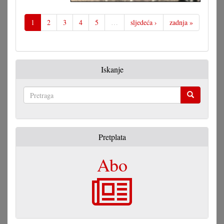
Vegetativno
razmnožavanje
1
2
3
4
5
…
sljedeća ›
zadnja »
Iskanje
Pretraga
Pretplata
Abo