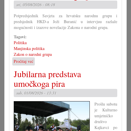
od
sri, 05/08/2026 - 08:18
Mirka
Berlakovića?
Potpredsjednik Savjeta za hrvatsku narodnu grupu i
predsjednik HKD-a Joži Buranić u intervjuu razlaže
mogućnosti i izazove novelacije Zakona o narodni grupa.
Tagovi:
Politika
Manjinska politika
Zakon o narodni grupa
Pročitaj već
o
Kako
Jubilarna predstava
bi
morao
umočkoga pira
izgledati
Zakon
sub, 01/08/2026 - 13:31
o
narodni
Prošlu subotu
grupa?
je Kulturno
(II)
umjetničko
društvo
Kajkavci po