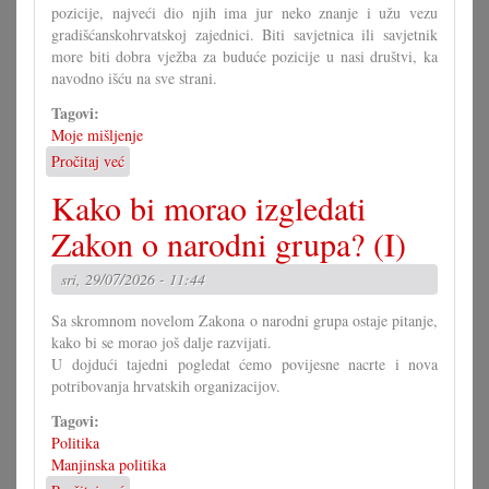
pozicije, najveći dio njih ima jur neko znanje i užu vezu
gradišćanskohrvatskoj zajednici. Biti savjetnica ili savjetnik
more biti dobra vježba za buduće pozicije u nasi društvi, ka
navodno išću na sve strani.
Tagovi:
Moje mišljenje
Pročitaj već
o
U
Kako bi morao izgledati
čem
more
Zakon o narodni grupa? (I)
pomoći
Savjet
sri, 29/07/2026 - 11:44
mladih?
Sa skromnom novelom Zakona o narodni grupa ostaje pitanje,
kako bi se morao još dalje razvijati.
U dojdući tajedni pogledat ćemo povijesne nacrte i nova
potribovanja hrvatskih organizacijov.
Tagovi:
Politika
Manjinska politika