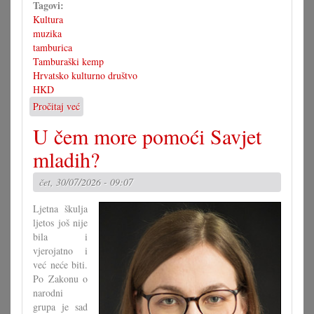
Tagovi:
Kultura
muzika
tamburica
Tamburaški kemp
Hrvatsko kulturno društvo
HKD
Pročitaj već
o
3.
U čem more pomoći Savjet
tamburaški
kemp
mladih?
s
koncertom
čet, 30/07/2026 - 09:07
u
Pagu
Ljetna škulja
ljetos još nije
bila i
vjerojatno i
već neće biti.
Po Zakonu o
narodni
grupa je sad