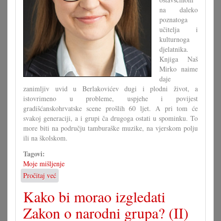
na daleko
poznatoga
učitelja i
kulturnoga
djelatnika.
Knjiga Naš
Mirko naime
daje
zanimljiv uvid u Berlakovićev dugi i plodni život, a
istovrimeno u probleme, uspjehe i povijest
gradišćanskohrvatske scene prošlih 60 ljet. A pri tom će
svakoj generaciji, a i grupi ča drugoga ostati u spominku. To
more biti na području tamburaške muzike, na vjerskom polju
ili na školskom.
Tagovi:
Moje mišljenje
Pročitaj već
o
Ča
Kako bi morao izgledati
se
moremo
Zakon o narodni grupa? (II)
naučiti