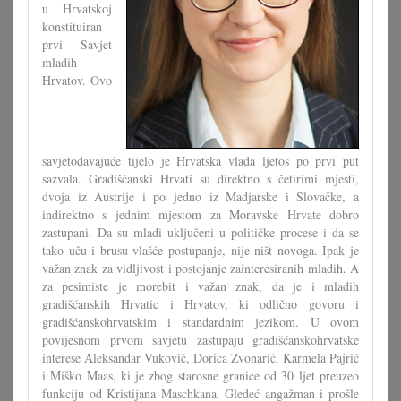
u Hrvatskoj
konstituiran
prvi Savjet
mladih
Hrvatov. Ovo
savjetodavajuće tijelo je Hrvatska vlada ljetos po prvi put
sazvala. Gradišćanski Hrvati su direktno s četirimi mjesti,
dvoja iz Austrije i po jedno iz Madjarske i Slovačke, a
indirektno s jednim mjestom za Moravske Hrvate dobro
zastupani. Da su mladi uključeni u političke procese i da se
tako uču i brusu vlašće postupanje, nije ništ novoga. Ipak je
važan znak za vidljivost i postojanje zainteresiranih mladih. A
za pesimiste je morebit i važan znak, da je i mladih
gradišćanskih Hrvatic i Hrvatov, ki odlično govoru i
gradišćanskohrvatskim i standardnim jezikom. U ovom
povijesnom prvom savjetu zastupaju gradišćanskohrvatske
interese Aleksandar Vuković, Dorica Zvonarić, Karmela Pajrić
i Miško Maas, ki je zbog starosne granice od 30 ljet preuzeo
funkciju od Kristijana Maschkana. Gledeć angažman i prošle