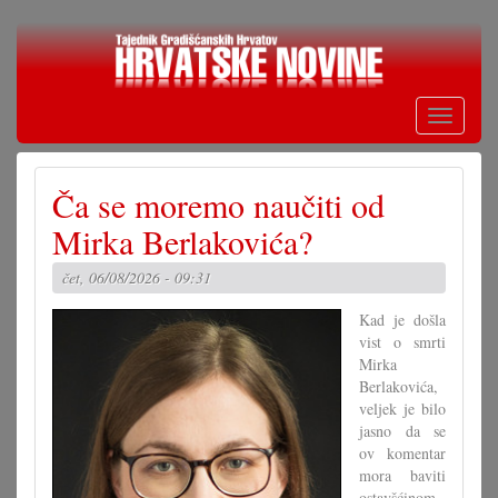
Skoči
na
glavni
sadržaj
Toggle
navigati
Ča se moremo naučiti od
Mirka Berlakovića?
čet, 06/08/2026 - 09:31
Kad je došla
vist o smrti
Mirka
Berlakovića,
veljek je bilo
jasno da se
ov komentar
mora baviti
ostavšćinom