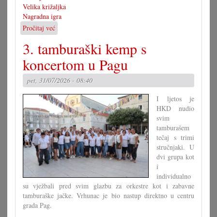
Velika križaljka
Nagradna igra
Pročitaj već
o
Rješenje
3. tamburaški kemp s
velike
križaljke
koncertom u Pagu
za
misec
pet, 31/07/2026 - 08:40
juli
I ljetos je
HKD nudio
svim
tamburašem
tečaj s trimi
stručnjaki. U
dvi grupa kot
i
individualno
su vježbali pred svim glazbu za orkestre kot i zabavne
tamburaške jačke. Vrhunac je bio nastup direktno u centru
grada Pag.