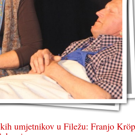
kih umjetnikov u Filežu: Franjo Kröp