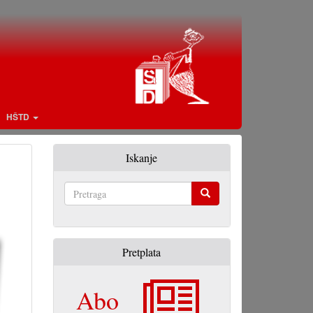
HŠTD
Iskanje
Pretraga
Pretplata
Abo