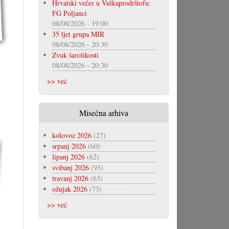
Hrvatski večer u Vulkaprodrštofu:
FG Poljanci
08/08/2026 - 19:00
35 ljet grupa MIR
08/08/2026 - 20:30
Zvuk šarolikosti
08/08/2026 - 20:30
>> već
Misečna arhiva
kolovoz 2026
(27)
srpanj 2026
(60)
lipanj 2026
(62)
svibanj 2026
(93)
travanj 2026
(63)
ožujak 2026
(73)
>> već