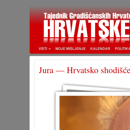
Skoči
na
glavni
sadržaj
VISTI
MOJE MIŠLJENJE
KALENDAR
POLITIK
Jura — Hrvatsko shodišć