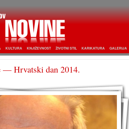
A
KULTURA
KNJIŽEVNOST
ŽIVOTNI STIL
KARIKATURA
GALERIJA
e — Hrvatski dan 2014.