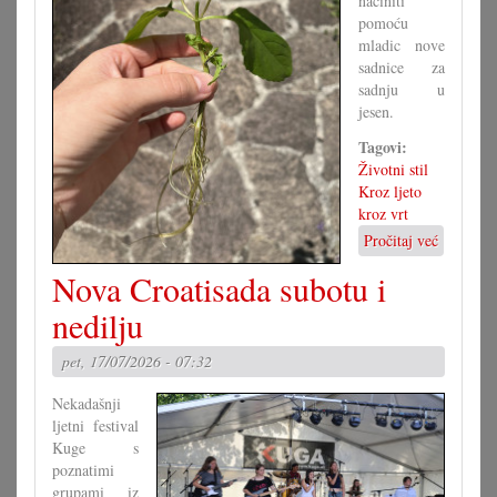
načiniti
pomoću
mladic nove
sadnice za
sadnju u
jesen.
Tagovi:
Životni stil
Kroz ljeto
kroz vrt
Pročitaj već
o
Vegetati
Nova Croatisada subotu i
razmnoža
nedilju
pet, 17/07/2026 - 07:32
Nekadašnji
ljetni festival
Kuge s
poznatimi
grupami iz