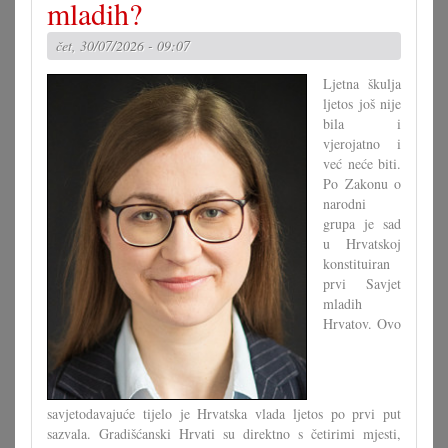
mladih?
s
koncertom
čet, 30/07/2026 - 09:07
u
Pagu
Ljetna škulja
ljetos još nije
bila i
vjerojatno i
već neće biti.
Po Zakonu o
narodni
grupa je sad
u Hrvatskoj
konstituiran
prvi Savjet
mladih
Hrvatov. Ovo
savjetodavajuće tijelo je Hrvatska vlada ljetos po prvi put
sazvala. Gradišćanski Hrvati su direktno s četirimi mjesti,