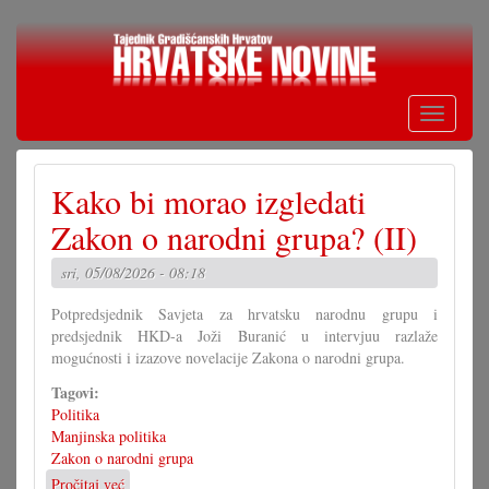
Skoči
na
glavni
sadržaj
Toggle
navigati
Kako bi morao izgledati
Zakon o narodni grupa? (II)
sri, 05/08/2026 - 08:18
Potpredsjednik Savjeta za hrvatsku narodnu grupu i
predsjednik HKD-a Joži Buranić u intervjuu razlaže
mogućnosti i izazove novelacije Zakona o narodni grupa.
Tagovi:
Politika
Manjinska politika
Zakon o narodni grupa
Pročitaj već
o