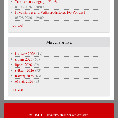
Tamburica uz oganj u Filežu
07/08/2026 - 20:00
Hrvatski večer u Vulkaprodrštofu: FG Poljanci
08/08/2026 - 19:00
>> već
Misečna arhiva
kolovoz 2026
(14)
srpanj 2026
(60)
lipanj 2026
(62)
svibanj 2026
(93)
travanj 2026
(63)
ožujak 2026
(73)
>> već
© HŠtD - Hrvatsko štamparsko društvo