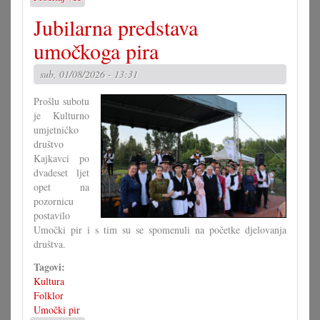
Kako
Jubilarna predstava
bi
morao
umočkoga pira
izgledati
Zakon
sub, 01/08/2026 - 13:31
o
narodni
Prošlu subotu
grupa?
je Kulturno
(II)
umjetničko
društvo
Kajkavci po
dvadeset ljet
opet na
pozornicu
postavilo
Umočki pir i s tim su se spomenuli na početke djelovanja
društva.
Tagovi:
Kultura
Folklor
Umočki pir