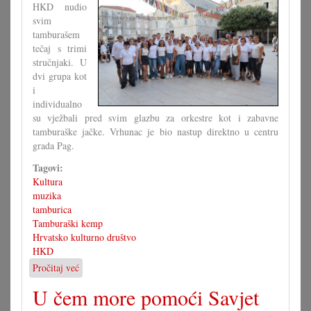
HKD nudio
svim
tamburašem
tečaj s trimi
stručnjaki. U
dvi grupa kot
i
individualno
su vježbali pred svim glazbu za orkestre kot i zabavne
tamburaške jačke. Vrhunac je bio nastup direktno u centru
grada Pag.
Tagovi:
Kultura
muzika
tamburica
Tamburaški kemp
Hrvatsko kulturno društvo
HKD
Pročitaj već
o
3.
U čem more pomoći Savjet
tamburaški
kemp