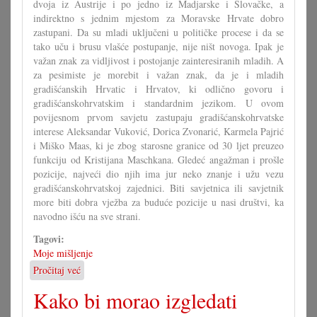
dvoja iz Austrije i po jedno iz Madjarske i Slovačke, a
indirektno s jednim mjestom za Moravske Hrvate dobro
zastupani. Da su mladi uključeni u političke procese i da se
tako uču i brusu vlašće postupanje, nije ništ novoga. Ipak je
važan znak za vidljivost i postojanje zainteresiranih mladih. A
za pesimiste je morebit i važan znak, da je i mladih
gradišćanskih Hrvatic i Hrvatov, ki odlično govoru i
gradišćanskohrvatskim i standardnim jezikom. U ovom
povijesnom prvom savjetu zastupaju gradišćanskohrvatske
interese Aleksandar Vuković, Dorica Zvonarić, Karmela Pajrić
i Miško Maas, ki je zbog starosne granice od 30 ljet preuzeo
funkciju od Kristijana Maschkana. Gledeć angažman i prošle
pozicije, najveći dio njih ima jur neko znanje i užu vezu
gradišćanskohrvatskoj zajednici. Biti savjetnica ili savjetnik
more biti dobra vježba za buduće pozicije u nasi društvi, ka
navodno išću na sve strani.
Tagovi:
Moje mišljenje
Pročitaj već
o
U
Kako bi morao izgledati
čem
more