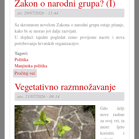
Zakon o narodni grupa? (I)
pomoći
Savjet
sri, 29/07/2026 - 11:44
mladih?
Sa skromnom novelom Zakona o narodni grupa ostaje pitanje,
kako bi se morao još dalje razvijati.
U dojdući tajedni pogledat ćemo povijesne nacrte i nova
potribovanja hrvatskih organizacijov.
Tagovi:
Politika
Manjinska politika
Pročitaj već
o
Kako
Vegetativno razmnožavanje
bi
morao
uto, 21/07/2026 - 08:14
izgledati
Zakon
Gdo želji
o
nove rasline
narodni
za svoj vrt, ta
grupa?
more ljeto
(I)
koristiti i