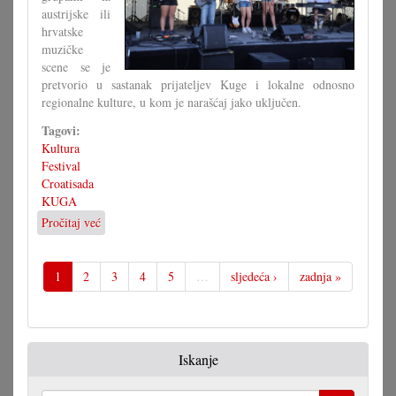
austrijske ili
hrvatske
muzičke
scene se je
pretvorio u sastanak prijateljev Kuge i lokalne odnosno
regionalne kulture, u kom je narašćaj jako uključen.
Tagovi:
Kultura
Festival
Croatisada
KUGA
Pročitaj već
o
Nova
Croatisada
subotu
1
2
3
4
5
…
sljedeća ›
zadnja »
i
nedilju
Iskanje