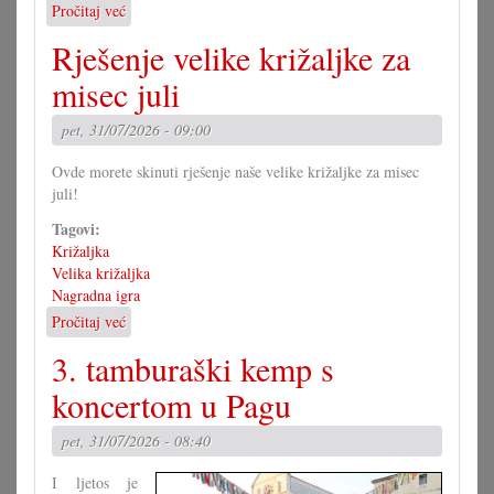
Pročitaj već
o
Jubilarna
Rješenje velike križaljke za
predstava
umočkoga
misec juli
pira
pet, 31/07/2026 - 09:00
Ovde morete skinuti rješenje naše velike križaljke za misec
juli!
Tagovi:
Križaljka
Velika križaljka
Nagradna igra
Pročitaj već
o
Rješenje
3. tamburaški kemp s
velike
križaljke
koncertom u Pagu
za
misec
pet, 31/07/2026 - 08:40
juli
I ljetos je