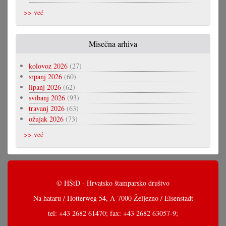
>> već
Misečna arhiva
kolovoz 2026
(27)
srpanj 2026
(60)
lipanj 2026
(62)
svibanj 2026
(93)
travanj 2026
(63)
ožujak 2026
(73)
>> već
© HŠtD - Hrvatsko štamparsko društvo
Na hataru / Hotterweg 54, A-7000 Željezno / Eisenstadt
tel: +43 2682 61470; fax: +43 2682 63057-9;