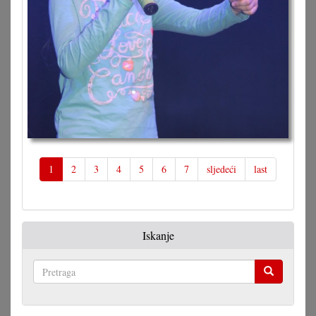
1
2
3
4
5
6
7
sljedeći
last
Iskanje
Pretraga