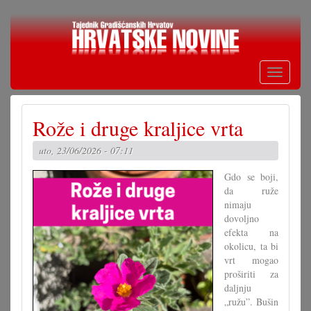
Skoči
na
glavni
sadržaj
Toggle
navigati
Rože i druge kraljice vrta
uto, 23/06/2026 - 07:11
Gdo se boji,
da ruže
nimaju
dovoljno
efekta na
okolicu, ta bi
vrt mogao
proširiti za
daljnju
„ružu”. Bušin