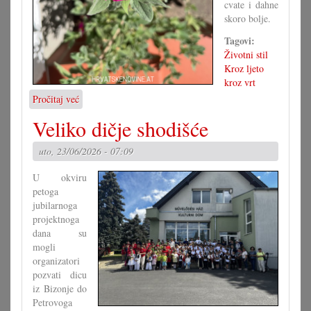
cvate i dahne
skoro bolje.
Tagovi:
Životni stil
Kroz ljeto
kroz vrt
Pročitaj već
o
Rože
Veliko dičje shodišće
i
druge
uto, 23/06/2026 - 07:09
kraljice
vrta
U okviru
petoga
jubilarnoga
projektnoga
dana su
mogli
organizatori
pozvati dicu
iz Bizonje do
Petrovoga