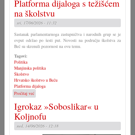
Platforma dijaloga s težišćem
nova
era
na školstvu
u
Savjetu!?
sri, 17/06/2026 - 11:32
Sastanak parlamentarnoga zastupničtva i narodnih grup se je
ovput održao po šesti put. Novosti na području školstva za
Beč su skrenuli pozornost na ovu temu.
Tagovi:
Politika
Manjinska politika
Školstvo
Hrvatsko školstvo u Beču
Platforma dijaloga
Pročitaj već
o
Platforma
Igrokaz »Soboslikar« u
dijaloga
s
Koljnofu
težišćem
na
ned, 14/06/2026 - 12:18
školstvu