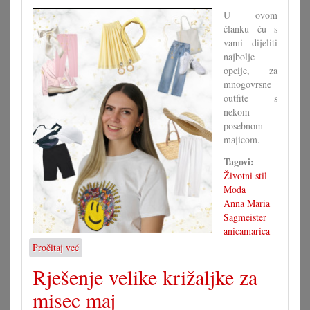
U ovom
članku ću s
vami dijeliti
najbolje
opcije, za
mnogovrsne
outfite s
nekom
posebnom
majicom.
Tagovi:
Životni stil
Moda
Anna Maria
Sagmeister
anicamarica
Pročitaj već
o
Majica
Rješenje velike križaljke za
s
motivom,
misec maj
brojne