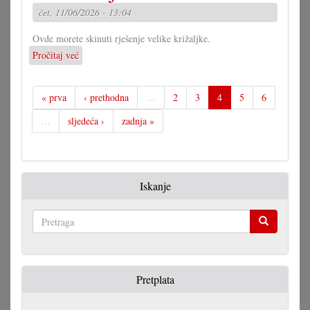
mogućnosti
čet, 11/06/2026 - 13:04
Ovde morete skinuti rješenje velike križaljke.
Pročitaj već
o
Rješenje
velike
križaljke
« prva
‹ prethodna
…
2
3
4
5
6
za
…
sljedeća ›
zadnja »
misec
maj
Iskanje
Pretraga
Pretplata