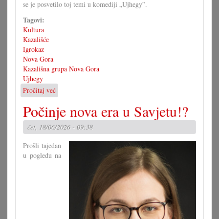
se je posvetilo toj temi u komediji „Ujhegy”.
Tagovi:
Kultura
Kazališće
Igrokaz
Nova Gora
Kazališna grupa Nova Gora
Ujhegy
Pročitaj već
o
Uj
Počinje nova era u Savjetu!?
kako
je
čet, 18/06/2026 - 09:38
nastala
Nova
Prošli tajedan
Gora
u pogledu na