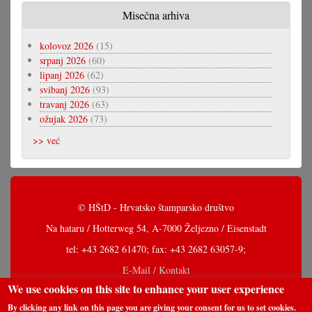
Misečna arhiva
kolovoz 2026
(15)
srpanj 2026
(60)
lipanj 2026
(62)
svibanj 2026
(93)
travanj 2026
(63)
ožujak 2026
(73)
>> već
© HŠtD - Hrvatsko štamparsko društvo
Na hataru / Hotterweg 54, A-7000 Željezno / Eisenstadt
tel: +43 2682 61470; fax: +43 2682 63057-9;
E-Mail / Kontakt
We use cookies on this site to enhance your user experience
By clicking any link on this page you are giving your consent for us to set cookies.