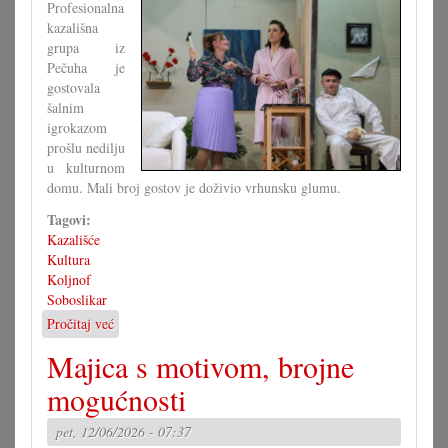
Profesionalna
kazališna
grupa iz
Pečuha je
gostovala
šalnim
igrokazom
prošlu nedilju
u kulturnom
domu. Mali broj gostov je doživio vrhunsku glumu.
Tagovi:
Kazališće
Kultura
Koljnof
Soboslikar
Pročitaj već
o
Igrokaz
Majica s motivom, brojne
»Soboslikar«
u
mogućnosti
Koljnofu
pet, 12/06/2026 - 07:37