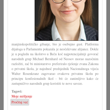
manjinskopolitičko gibanje, bio je osebujno gust. Platforma
dijaloga u Parlamentu pokazala je neočekivane alijance. Dokle
je u pogledu na školstvo u Beču koč najpotencijalniji govorač
narodnih grup Michael Bernhard od Neosov morao nazočnim
razložiti, zač bi ministarstvo preferiralo rješenje zvana Zakona
o privatni škola, je najednoč predsjednik Nacionalnoga vijeća
Walter Rosenkranz zagovarao ovakovu privatnu školu po
principu konfesionalnih škol - bit će zanimljivo kako će
zastupničtvo narodnih grup koristiti te nove saveze.
Tagovi:
Moje mišljenje
Pročitaj već
o
Počinje