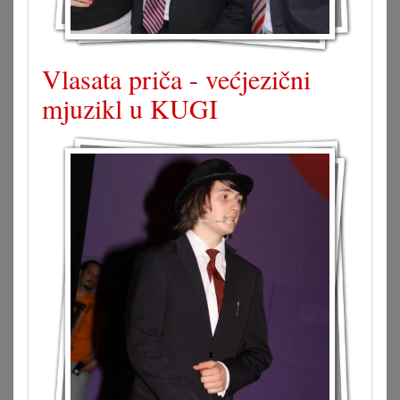
Vlasata priča - većjezični
mjuzikl u KUGI