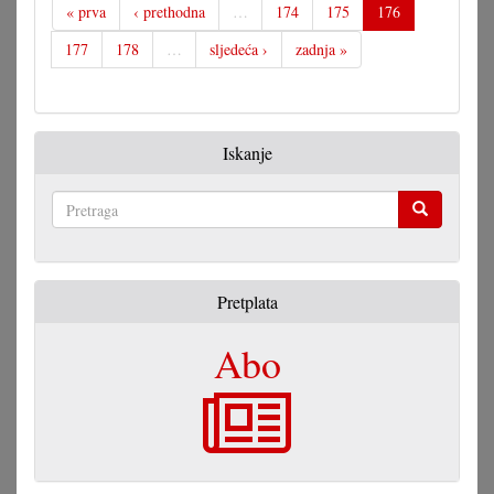
« prva
‹ prethodna
…
174
175
176
177
178
…
sljedeća ›
zadnja »
Iskanje
Pretraga
Pretplata
Abo