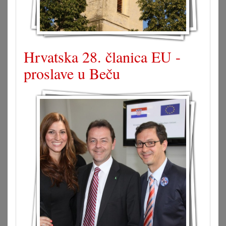
Hrvatska 28. članica EU -
proslave u Beču