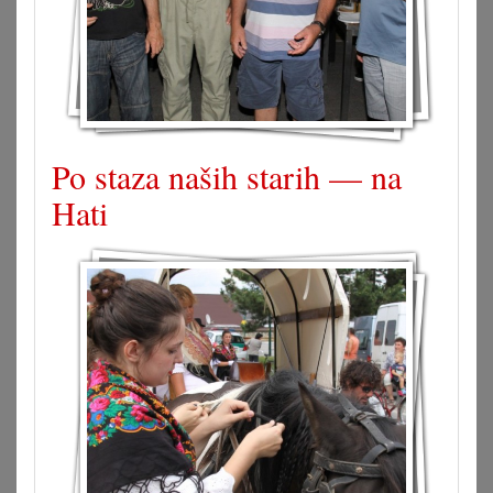
Po staza naših starih — na
Hati