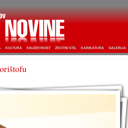
A
KULTURA
KNJIŽEVNOST
ŽIVOTNI STIL
KARIKATURA
GALERIJA
rištofu