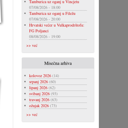
Tamburica uz oganj u Vincjetu
07/08/2026 - 18:00
Tamburica uz oganj u Filežu
07/08/2026 - 20:00
Hrvatski večer u Vulkaprodrštofu:
FG Poljanci
08/08/2026 - 19:00
>> već
Misečna arhiva
kolovoz 2026
(14)
srpanj 2026
(60)
lipanj 2026
(62)
svibanj 2026
(93)
travanj 2026
(63)
ožujak 2026
(73)
>> već