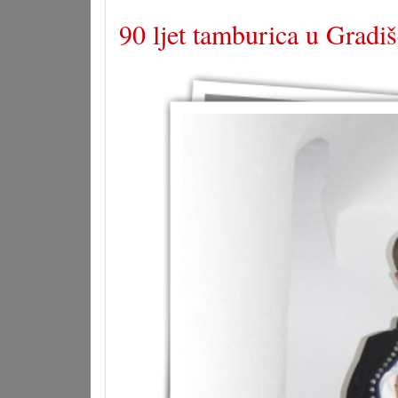
90 ljet tamburica u Gradiš