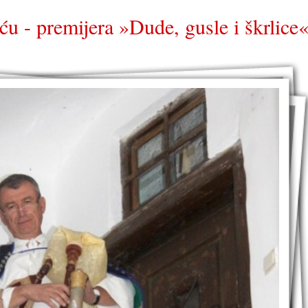
ću - premijera »Dude, gusle i škrlice