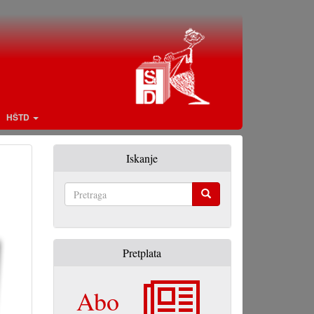
HŠTD
Iskanje
Pretraga
Pretplata
Abo