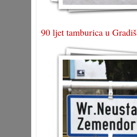
90 ljet tamburica u Gradiš