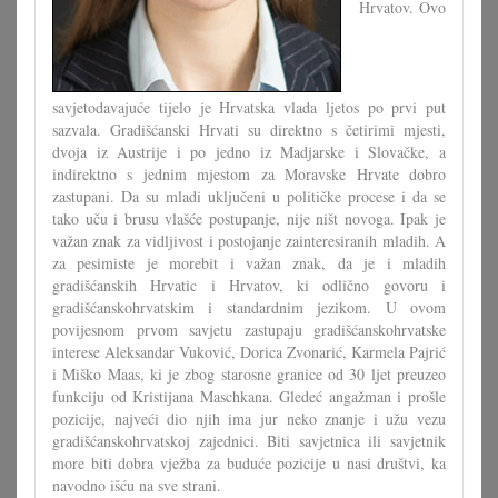
Hrvatov. Ovo
savjetodavajuće tijelo je Hrvatska vlada ljetos po prvi put
sazvala. Gradišćanski Hrvati su direktno s četirimi mjesti,
dvoja iz Austrije i po jedno iz Madjarske i Slovačke, a
indirektno s jednim mjestom za Moravske Hrvate dobro
zastupani. Da su mladi uključeni u političke procese i da se
tako uču i brusu vlašće postupanje, nije ništ novoga. Ipak je
važan znak za vidljivost i postojanje zainteresiranih mladih. A
za pesimiste je morebit i važan znak, da je i mladih
gradišćanskih Hrvatic i Hrvatov, ki odlično govoru i
gradišćanskohrvatskim i standardnim jezikom. U ovom
povijesnom prvom savjetu zastupaju gradišćanskohrvatske
interese Aleksandar Vuković, Dorica Zvonarić, Karmela Pajrić
i Miško Maas, ki je zbog starosne granice od 30 ljet preuzeo
funkciju od Kristijana Maschkana. Gledeć angažman i prošle
pozicije, najveći dio njih ima jur neko znanje i užu vezu
gradišćanskohrvatskoj zajednici. Biti savjetnica ili savjetnik
more biti dobra vježba za buduće pozicije u nasi društvi, ka
navodno išću na sve strani.