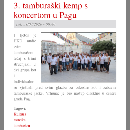
3. tamburaški kemp s
velike
križaljke
koncertom u Pagu
za
misec
pet, 31/07/2026 - 08:40
juli
I ljetos je
HKD nudio
svim
tamburašem
tečaj s trimi
stručnjaki. U
dvi grupa kot
i
individualno
su vježbali pred svim glazbu za orkestre kot i zabavne
tamburaške jačke. Vrhunac je bio nastup direktno u centru
grada Pag.
Tagovi:
Kultura
muzika
tamburica