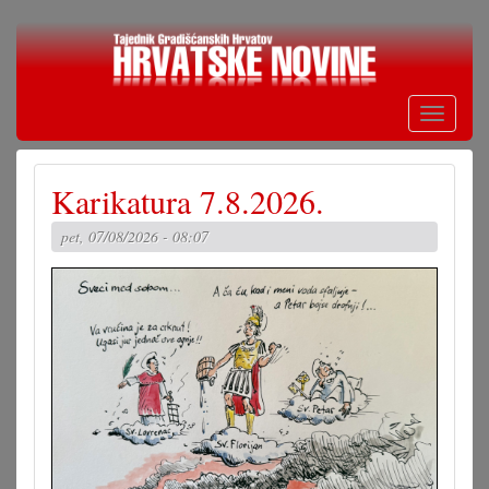
Skoči
na
glavni
sadržaj
Toggle
navigati
Karikatura 7.8.2026.
pet, 07/08/2026 - 08:07