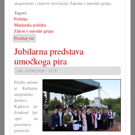
mogućnosti i izazove novelacije Zakona o narodni grupa.
Tagovi:
Politika
Manjinska politika
Zakon o narodni grupa
Pročitaj već
o
Kako
Jubilarna predstava
bi
morao
umočkoga pira
izgledati
Zakon
sub, 01/08/2026 - 13:31
o
narodni
Prošlu subotu
grupa?
je Kulturno
(II)
umjetničko
društvo
Kajkavci po
dvadeset ljet
opet na
pozornicu
postavilo