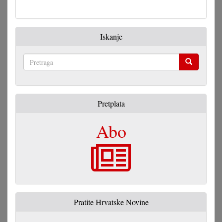
Zakon
o
narodni
Iskanje
grupa?
(I)
Pretraga
Pretplata
Abo
Pratite Hrvatske Novine