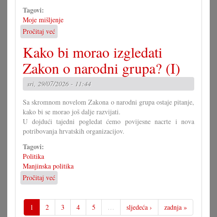
Tagovi:
Moje mišljenje
Pročitaj već
o
U
Kako bi morao izgledati
čem
more
Zakon o narodni grupa? (I)
pomoći
Savjet
sri, 29/07/2026 - 11:44
mladih?
Sa skromnom novelom Zakona o narodni grupa ostaje pitanje,
kako bi se morao još dalje razvijati.
U dojdući tajedni pogledat ćemo povijesne nacrte i nova
potribovanja hrvatskih organizacijov.
Tagovi:
Politika
Manjinska politika
Pročitaj već
o
Kako
bi
morao
1
2
3
4
5
…
sljedeća ›
zadnja »
izgledati