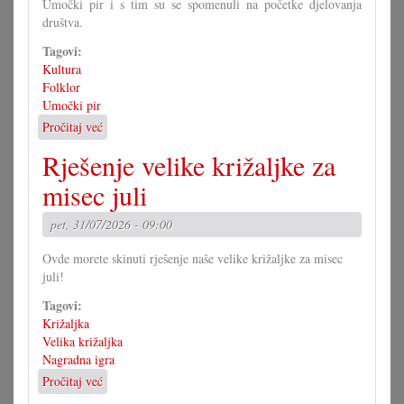
Umočki pir i s tim su se spomenuli na početke djelovanja
društva.
Tagovi:
Kultura
Folklor
Umočki pir
Pročitaj već
o
Jubilarna
Rješenje velike križaljke za
predstava
umočkoga
misec juli
pira
pet, 31/07/2026 - 09:00
Ovde morete skinuti rješenje naše velike križaljke za misec
juli!
Tagovi:
Križaljka
Velika križaljka
Nagradna igra
Pročitaj već
o
Rješenje