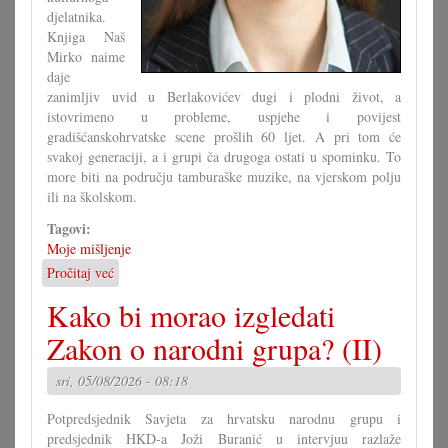
djelatnika.
Knjiga Naš
Mirko naime
daje
zanimljiv uvid u Berlakovićev dugi i plodni život, a
istovrimeno u probleme, uspjehe i povijest
gradišćanskohrvatske scene prošlih 60 ljet. A pri tom će
svakoj generaciji, a i grupi ča drugoga ostati u spominku. To
more biti na području tamburaške muzike, na vjerskom polju
ili na školskom.
Tagovi:
Moje mišljenje
Pročitaj već
o
Ča
Kako bi morao izgledati
se
moremo
Zakon o narodni grupa? (II)
naučiti
od
sri, 05/08/2026 - 08:18
Mirka
Berlakovića?
Potpredsjednik Savjeta za hrvatsku narodnu grupu i
predsjednik HKD-a Joži Buranić u intervjuu razlaže