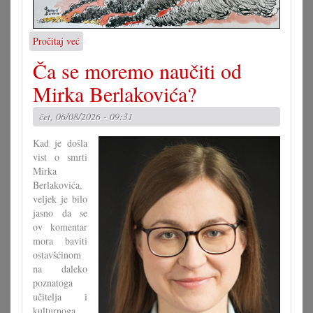
Pročitaj već
o
Karikatura
Ča se moremo naučiti od
7.8.2026.
Mirka Berlakovića?
čet, 06/08/2026 - 09:31
Kad je došla
vist o smrti
Mirka
Berlakovića,
veljek je bilo
jasno da se
ov komentar
mora baviti
ostavšćinom
na daleko
poznatoga
učitelja i
kulturnoga