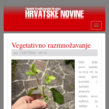
Skoči
na
glavni
sadržaj
Toggle
navigati
Vegetativno razmnožavanje
uto, 21/07/2026 - 08:14
Gdo želji
nove rasline
za svoj vrt, ta
more ljeto
koristiti i
načiniti
pomoću
mladic nove
sadnice za
sadnju u