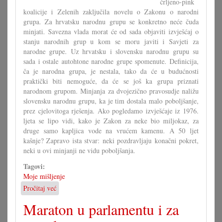
črljeno-pink
koalicije i Zelenih zaključila novelu o Zakonu o narodni
grupa. Za hrvatsku narodnu grupu se konkretno neće čuda
minjati. Savezna vlada morat će od sada objaviti izvješćaj o
stanju narodnih grup u kom se moru javiti i Savjeti za
narodne grupe. Uz hrvatsku i slovensku narodnu grupu su
sada i ostale autohtone narodne grupe spomenute. Definicija,
ča je narodna grupa, je nestala, tako da će u budućnosti
praktički biti nemoguće, da će se još ka grupa priznati
narodnom grupom. Minjanja za dvojezično pravosudje naližu
slovensku narodnu grupu, ka je tim dostala malo poboljšanje,
prez cjelovitoga rješenja. Ako pogledamo izvješćaje iz 1976.
ljeta se lipo vidi, kako je Zakon za neke bio miljokaz, za
druge samo kapljica vode na vrućem kamenu. A 50 ljet
kašnje? Zapravo ista stvar: neki pozdravljaju konačni pokret,
neki u ovi minjanji ne vidu poboljšanja.
Tagovi:
Moje mišljenje
Pročitaj već
o
Zakon
Maraton u parlamentu i za
mora
dati