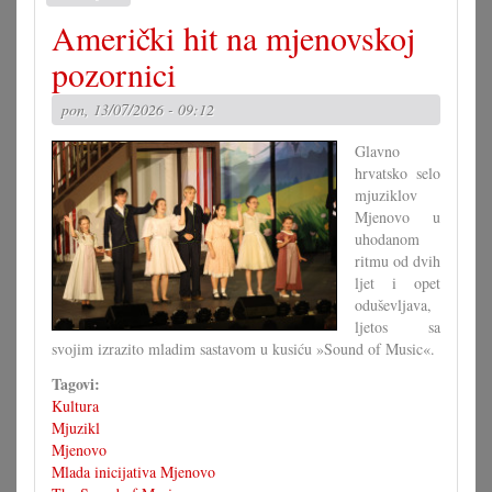
Dva
Američki hit na mjenovskoj
uspješni
koncerti
pozornici
TOP-
a
pon, 13/07/2026 - 09:12
Glavno
hrvatsko selo
mjuziklov
Mjenovo u
uhodanom
ritmu od dvih
ljet i opet
oduševljava,
ljetos sa
svojim izrazito mladim sastavom u kusiću »Sound of Music«.
Tagovi:
Kultura
Mjuzikl
Mjenovo
Mlada inicijativa Mjenovo