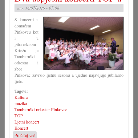
važan
uto, 14/07/2026 - 07:08
temelj
S koncerti u
domaćem
Pinkovcu kot
i u
pitoresknom
Krtežu je
Tamburaški
orkestar i
zbor
Pinkovac završio ljetnu sezonu a ujedno najavljuje jubilarno
ljeto.
Tagovi:
Kultura
muzika
Tamburaški orkestar Pinkovac
TOP
Ljetni koncert
Koncert
Pročitaj već
o