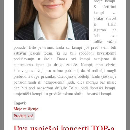
brojni kempi.
S četirimi
kempi za
svaku starost
je HKD
sigurno na
čelu ove
toliko važne
ponude. Bilo je vrime, kada su kempi još pred svim bili
zabavni jezični tečaji, ki su bili spodobni hrvatskomu
podučavanju u škola. Danas ovi kempi namjerno ili
nenamjerno ispunjuju druge zadaće. Kempi, prez obzira
kakovoga sadržaja, su naime potribni, da bi roditelji mogli
prebroditi duge praznike. Osebujno u obitelji, kade (još) nije
penzioniranih ili nezaposlenih ljudi, dica moraju bar misec
dan biti pod nadzorom drugih: To su onda športski kempi,
umjetnički kempi i u gradišćanskom slučaju hrvatski kempi.
Tagovi:
Moje mišljenje
Pročitaj već
o
Hrvatski
Dva uspješni koncerti TOP-a
kempi