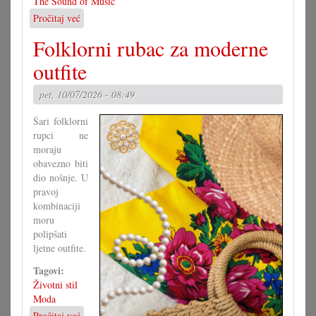
The Sound of Music
Pročitaj već
o
Američki
Folklorni rubac za moderne
hit
na
outfite
mjenovskoj
pozornici
pet, 10/07/2026 - 08:49
Šari folklorni
rupci ne
moraju
obavezno biti
dio nošnje. U
pravoj
kombinaciji
moru
polipšati
ljetne outfite.
Tagovi:
Životni stil
Moda
Pročitaj već
o