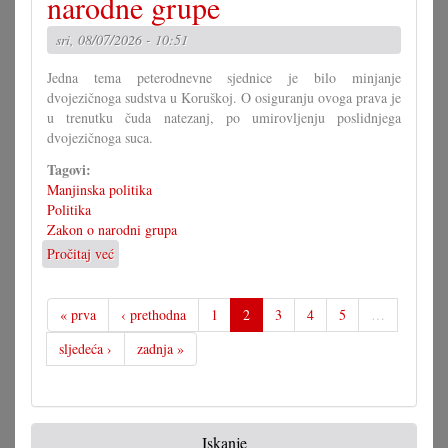
narodne grupe
odgovore
sri, 08/07/2026 - 10:51
Jedna tema peterodnevne sjednice je bilo minjanje
dvojezičnoga sudstva u Koruškoj. O osiguranju ovoga prava je
u trenutku čuda natezanj, po umirovljenju poslidnjega
dvojezičnoga suca.
Tagovi:
Manjinska politika
Politika
Zakon o narodni grupa
Pročitaj već
o
Maraton
u
parlamentu
« prva
‹ prethodna
1
2
3
4
5
…
i
sljedeća ›
zadnja »
za
narodne
grupe
Iskanje