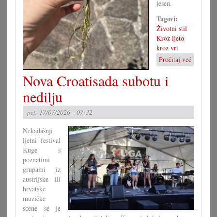
jesen.
Tagovi:
Životni stil
Kroz ljeto
kroz vrt
Pročitaj već
o
Vegetati
Nova Croatisada subotu i
razmnoža
nedilju
pet, 17/07/2026 - 07:32
Nekadašnji
ljetni festival
Kuge s
poznatimi
grupami iz
austrijske ili
hrvatske
muzičke
scene se je