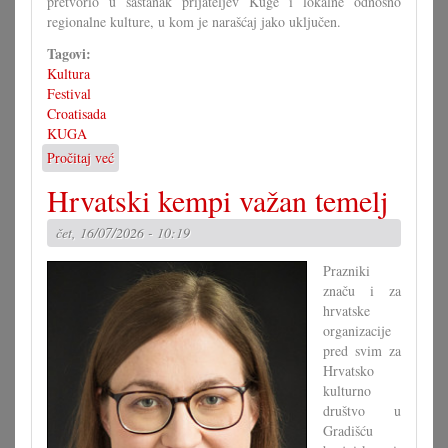
pretvorio u sastanak prijateljev Kuge i lokalne odnosno
regionalne kulture, u kom je narašćaj jako uključen.
Tagovi:
Kultura
Festival
Croatisada
KUGA
Pročitaj već
o
Nova
Hrvatski kempi važan temelj
Croatisada
subotu
čet, 16/07/2026 - 10:19
i
nedilju
Prazniki
značu i za
hrvatske
organizacije
pred svim za
Hrvatsko
kulturno
društvo u
Gradišću