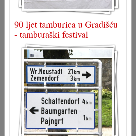
90 ljet tamburica u Gradišću
- tamburaški festival