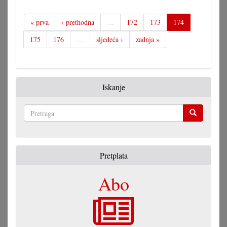
« prva
‹ prethodna
…
172
173
174
175
176
…
sljedeća ›
zadnja »
Iskanje
Pretraga
Pretplata
Abo