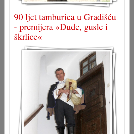
90 ljet tamburica u Gradišću
- premijera »Dude, gusle i
škrlice«