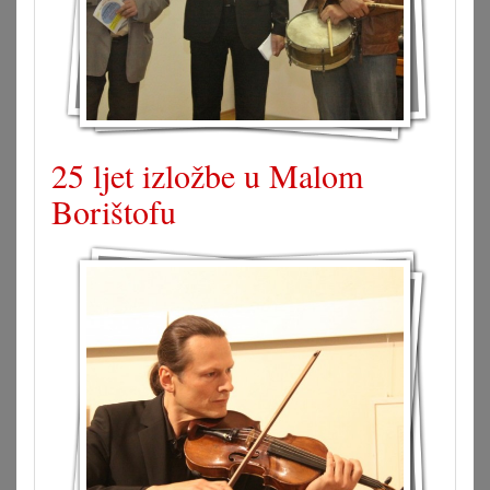
25 ljet izložbe u Malom
Borištofu