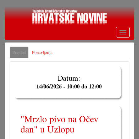
Skoči
na
glavni
sadržaj
Toggle
navigati
Primarne
Pregled
(aktivna
Ponavljanja
oznake
oznaka)
Datum:
14/06/2026 -
10:00
do
12:00
"Mrzlo pivo na Očev
dan" u Uzlopu