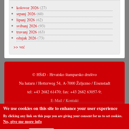
kolovoz 2026
(27)
srpanj 2026
(60)
lipanj 2026
(62)
svibanj 2026
(93)
travanj 2026
(63)
ožujak 2026
(73)
>> već
© HŠtD - Hrvatsko štamparsko društvo
Na hataru / Hotterweg 54, A-7000 Željezno / Eisenstadt
tel: +43 2682 61470; fax: +43 2682 63057-9;
E-Mail / Kontakt
We use cookies on this site to enhance your user experience
By clicking any link on this page you are giving your consent for us to set cookies.
No, give me more info