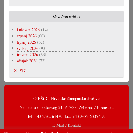
Misečna arhiva
kolovoz 2026
(14)
srpanj 2026
(60)
lipanj 2026
(62)
svibanj 2026
(93)
travanj 2026
(63)
ožujak 2026
(73)
>> već
© HŠtD - Hrvatsko štamparsko društvo
Na hataru / Hotterweg 54, A-7000 Željezno / Eisenstadt
tel: +43 2682 61470; fax: +43 2682 63057-9;
E-Mail / Kontakt