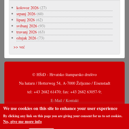
kolovoz 2026
(27)
srpanj 2026
(60)
lipanj 2026
(62)
svibanj 2026
(93)
travanj 2026
(63)
ožujak 2026
(73)
>> već
© HŠtD - Hrvatsko štamparsko društvo
Na hataru / Hotterweg 54, A-7000 Željezno / Eisenstadt
tel: +43 2682 61470; fax: +43 2682 63057-9;
E-Mail / Kontakt
We use cookies on this site to enhance your user experience
By clicking any link on this page you are giving your consent for us to set cookies.
No, give me more info