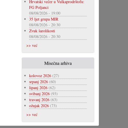
Hrvatski večer u Vulkaprodrštofu:
FG Poljanci
08/08/2026 - 19:00
35 ljet grupa MIR
08/08/2026 - 20:30
Zvuk šarolikosti
08/08/2026 - 20:30
>> već
Misečna arhiva
kolovoz 2026
(27)
srpanj 2026
(60)
lipanj 2026
(62)
svibanj 2026
(93)
travanj 2026
(63)
ožujak 2026
(73)
>> već