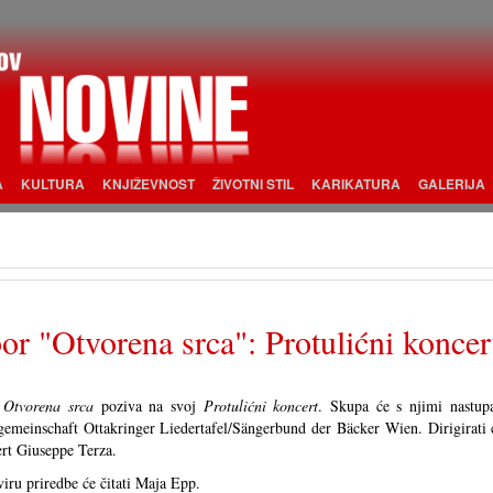
A
KULTURA
KNJIŽEVNOST
ŽIVOTNI STIL
KARIKATURA
GALERIJA
or "Otvorena srca": Protulićni koncer
r
Otvorena srca
poziva na svoj
Protulićni koncert
. Skupa će s njimi nastupa
emeinschaft Ottakringer Liedertafel/Sängerbund der Bäcker Wien. Dirigirati 
rt Giuseppe Terza.
iru priredbe će čitati Maja Epp.