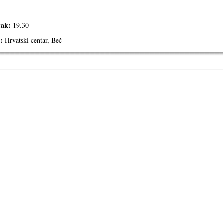
tak:
19.30
e:
Hrvatski centar, Beč