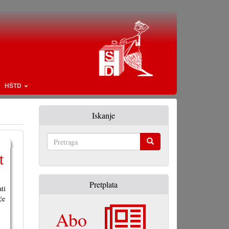
HŠTD
Iskanje
t
Pretraga
Pretplata
ti
će
Abo