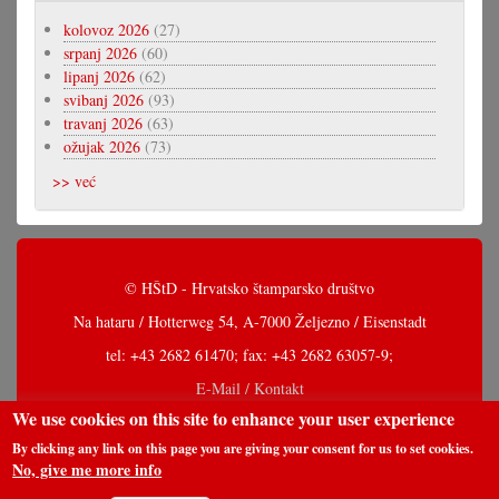
kolovoz 2026
(27)
srpanj 2026
(60)
lipanj 2026
(62)
svibanj 2026
(93)
travanj 2026
(63)
ožujak 2026
(73)
>> već
© HŠtD - Hrvatsko štamparsko društvo
Na hataru / Hotterweg 54, A-7000 Željezno / Eisenstadt
tel: +43 2682 61470; fax: +43 2682 63057-9;
E-Mail / Kontakt
We use cookies on this site to enhance your user experience
By clicking any link on this page you are giving your consent for us to set cookies.
No, give me more info