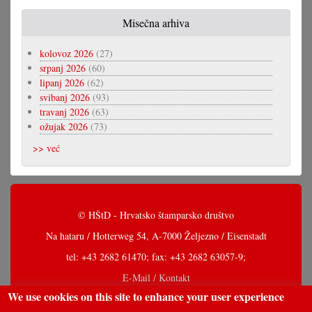
Misečna arhiva
kolovoz 2026
(27)
srpanj 2026
(60)
lipanj 2026
(62)
svibanj 2026
(93)
travanj 2026
(63)
ožujak 2026
(73)
>> već
© HŠtD - Hrvatsko štamparsko društvo
Na hataru / Hotterweg 54, A-7000 Željezno / Eisenstadt
tel: +43 2682 61470; fax: +43 2682 63057-9;
E-Mail / Kontakt
We use cookies on this site to enhance your user experience