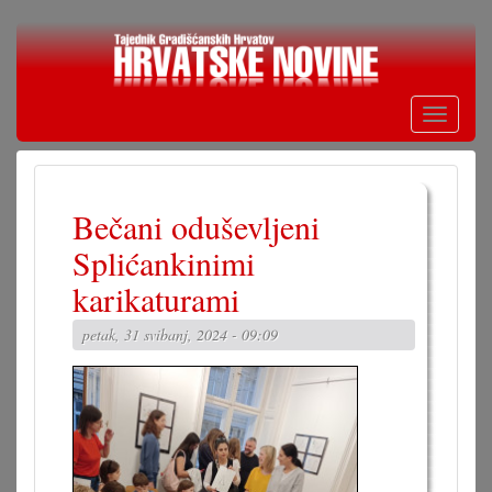
Skoči
na
glavni
sadržaj
Toggle
navigati
Bečani oduševljeni
Splićankinimi
karikaturami
petak, 31 svibanj, 2024 - 09:09