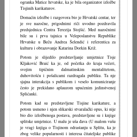
ogranka Matice hrvatske, ka je bila organizator izložbe
Tisjinih karikaturov.
Domaćin izložbe i razgovora bio je Hrvatski centar, ter
je sve nazočne, prigodnimi riči uvodno pozdravila
predsjednica Centra Terezija Stojšić. Med nazočnimi
bile su i prva tajnica u Veleposlanstvu Republike
Hrvatske u Beču Andrea Šelendić i referentica za
kulturu i obrazovanje Katarina Dorkin Križ.
Potom je slijedilo predstavljanje umjetnice Tisje
Kljaković Braić ka je, od početka do kraja večeri,
svojim tipičnim dalmatinskim mentalitetom,
duhovitošću i pošalicami razdragala publiku. Ta nje
sjajna interakcija s publikom i veselo komuniciranje
često je prekidano aplauzom upućenim jedinstvenoj
Splićanki.
Potom kad su predstavljene Tisjine karikature, a
potom usmeno i njen slikarski stvaralački opus, ki nije
bio dio izložbenoga postava, predstavljene su i knjige
splitske umjetnice. U malu je uša đava (U malom vušu
je vrag) knjiga o Tisjinom odrastanju u Splitu, ka je
zbog velike popularnosti i interesa čitateljske publike