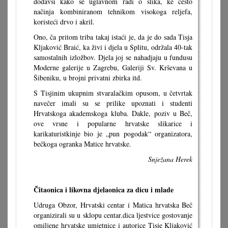
dodavši kako se uglavnom radi o slika, ke često
načinja kombiniranom tehnikom visokoga reljefa,
koristeći drvo i akril.
Ono, ča pritom triba takaj istaći je, da je do sada Tisja
Kljaković Braić, ka živi i djela u Splitu, održala 40-tak
samostalnih izložbov. Djela joj se nahadjaju u fundusu
Moderne galerije u Zagrebu, Galeriji Sv. Krševana u
Šibeniku, u brojni privatni zbirka itd.
S Tisjinim ukupnim stvaralačkim opusom, u četvrtak
navečer imali su se prilike upoznati i studenti
Hrvatskoga akademskoga kluba. Dakle, poziv u Beč,
ove vrsne i popularne hrvatske slikarice i
karikaturistkinje bio je „pun pogodak“ organizatora,
bečkoga ogranka Matice hrvatske.
Snježana Herek
Čitaonica i likovna djelaonica za dicu i mlade
Udruga Obzor, Hrvatski centar i Matica hrvatska Beč
organizirali su u sklopu centar.dica ljestvice gostovanje
omiljene hrvatske umjetnice i autorice Tisje Kljaković