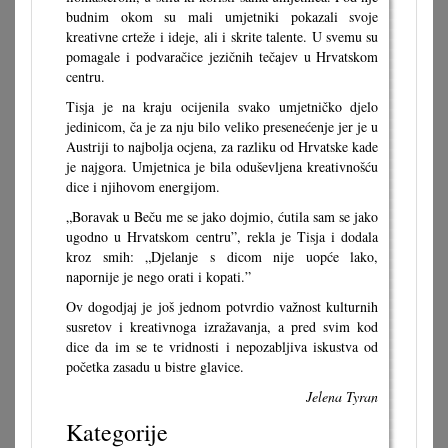
budnim okom su mali umjetniki pokazali svoje
kreativne crteže i ideje, ali i skrite talente. U svemu su
pomagale i podvaračice jezičnih tečajev u Hrvatskom
centru.
Tisja je na kraju ocijenila svako umjetničko djelo
jedinicom, ča je za nju bilo veliko presenećenje jer je u
Austriji to najbolja ocjena, za razliku od Hrvatske kade
je najgora. Umjetnica je bila oduševljena kreativnošću
dice i njihovom energijom.
„Boravak u Beču me se jako dojmio, ćutila sam se jako
ugodno u Hrvatskom centru”, rekla je Tisja i dodala
kroz smih: „Djelanje s dicom nije uopće lako,
napornije je nego orati i kopati.”
Ov dogodjaj je još jednom potvrdio važnost kulturnih
susretov i kreativnoga izražavanja, a pred svim kod
dice da im se te vridnosti i nepozabljiva iskustva od
početka zasadu u bistre glavice.
Jelena Tyran
Kategorije