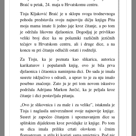
Braić u petak, 24. maja u Hrvatskomu centru.
Tisja Kljaković Braić je u sklopu svoga trodnevnoga
pohoda predstavila svoju najnoviju dičju knjigu Pita
moja mama imate li jedno jaje kroz čitanje, a po tom
je održala likovnu djelaonicu. Dogodjaj je privlikao
veliki broj dice ka su polazniki različnih jezičnih
tečajev u Hrvatskom centru, ali i druge dice, a na
koncu su pri čitanju odlučili ostati i roditelji.
Za Tisju, ka je poznata kao slikarica, autorica
karikaturov i popularnih knjig, ovo je bila prva
djelaonica i čitaonica naminjena dici. Do sada je imala
susrete isključivo s odrasli, a uprav to je za nju imalo
posebno značenje. Zato ju je pri tom novom iskustvo
podržala Adrijana Markon Jurčić, ka je peljala kroz
čitanje i dici postavljala pitanja.
„Ovo je slikovnica i za male i za velike”, istaknula je
Tisja i naglasila univerzalnost svoje najnovije knjige.
Susret je započeo čitanjem i upoznavanjem dice sa
splitskim dijalektom kroz povidajke iz knjige. Po tom
su dica imala priliku crtati olovkom i črnim
flomasterom, u stilu ki koristi sama umjetnica. Pod nje