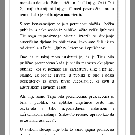
morala u dotisak. Bilo je riči i o „hit“ knjiga Oni i Oni
2, „najljubavnijimi knjigami“ med postojećimi na tu
temu, kako je rekla njeva autorica itd.
S tom konstatacijom se je u potpunosti složila i bečka
publika, a neke osobe iz publike, očito veliki ljubimci
Tisjinoga impresivnoga pisanja, izrazili su divljenje
autoričnim djelam ko obilježava, kako smo čuli uživo
od čitatelja u Beču, „ljubav, ležernost i opušćenost“.
Ono ča se takaj mora istaknuti je, da je Tisja bila
prilično presenećena kada je vidila mnoštvo okupljene
publike, koj su poznate nje karikature, slike i knjige.
Naime, uz brojne Hrvate, u publiki je bilo i dosta
posjetiteljev iz držav bivše Jugoslavije, ki živu u
austrijskom glavnom gradu.
Ali, nije samo Tisja bila presenećena, presenećena je
bila i publika, ka splitsku umjetnicu očito nije
očekivala u tako neposrednom, srdačnom i
zafrkantskom izdanju. Slikovito rečeno, upravo kao da
je „u malu uša đava“.
U svakom slučaju nije bila to samo sjajna promocija