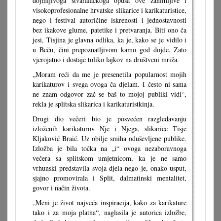
dojmljivoga stvaralačkoga opusa ove zanimljive i
visokoprofesionalne hrvatske slikarice i karikaturistice,
nego i festival autoričine iskrenosti i jednostavnosti
bez ikakove glume, patetike i pretvaranja. Biti ono ča
jesi, Tisjina je glavna odlika, ka je, kako se je vidilo i
u Beču, čini prepoznatljivom kamo god dojde. Zato
vjerojatno i dostaje toliko lajkov na društveni mriža.
„Moram reći da me je presenetila popularnost mojih
karikaturov i svega ovoga ča djelam. I često ni sama
ne znam odgovor zač se baš to mojoj publiki vidi“,
rekla je splitska slikarica i karikaturistkinja.
Drugi dio večeri bio je posvećen razgledavanju
izloženih karikaturov Nje i Njega, slikarice Tisje
Kljaković Braić. Uz obilje smiha oduševljene publike.
Izložba je bila točka na „i“ ovoga nezaboravnoga
večera sa splitskom umjetnicom, ka je ne samo
vrhunski predstavila svoja djela nego je, onako usput,
sjajno promovirala i Split, dalmatinski mentalitet,
govor i način života.
„Meni je život najveća inspiracija, kako za karikature
tako i za moja platna“, naglasila je autorica izložbe,