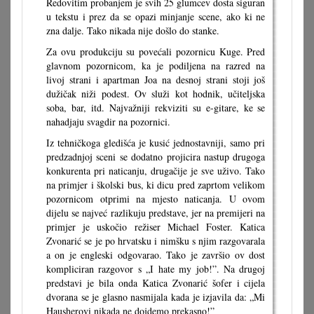
Redovitim probanjem je svih 25 glumcev dosta siguran
u tekstu i prez da se opazi minjanje scene, ako ki ne
zna dalje. Tako nikada nije došlo do stanke.
Za ovu produkciju su povećali pozornicu Kuge. Pred
glavnom pozornicom, ka je podiljena na razred na
livoj strani i apartman Joa na desnoj strani stoji još
dužičak niži podest. Ov služi kot hodnik, učiteljska
soba, bar, itd. Najvažniji rekviziti su e-gitare, ke se
nahadjaju svagdir na pozornici.
Iz tehničkoga gledišća je kusić jednostavniji, samo pri
predzadnjoj sceni se dodatno projicira nastup drugoga
konkurenta pri naticanju, drugačije je sve uživo. Tako
na primjer i školski bus, ki dicu pred zaprtom velikom
pozornicom otprimi na mjesto naticanja. U ovom
dijelu se najveć razlikuju predstave, jer na premijeri na
primjer je uskočio režiser Michael Foster. Katica
Zvonarić se je po hrvatsku i nimšku s njim razgovarala
a on je engleski odgovarao. Tako je završio ov dost
kompliciran razgovor s „I hate my job!”. Na drugoj
predstavi je bila onda Katica Zvonarić šofer i cijela
dvorana se je glasno nasmijala kada je izjavila da: „Mi
Hausherovi nikada ne dojdemo prekasno!”