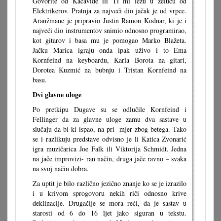
Govorite od Kacavide ili Ti mi ležu u želucu od
Elektrikerov. Pratnja za najveći dio jačak je od vrpce.
Aranžmane je pripravio Justin Ramon Kodnar, ki je i
najveći dio instrumentov snimio odnosno programirao,
kot gitarov i basa mu je pomogao Marko Blažeta.
Jačku Marica igraju onda ipak uživo i to Ema
Kornfeind na keyboardu, Karla Borota na gitari,
Dorotea Kuzmić na bubnju i Tristan Kornfeind na
basu.
Dvi glavne uloge
Po pretkipu Dugave su se odlučile Kornfeind i
Fellinger da za glavne uloge zamu dva sastave u
slučaju da bi ki ispao, na pri- mjer zbog betega. Tako
se i razlikuju predstave odvisno je li Katica Zvonarić
igra muzičarica Joe Falk ili Viktorija Schmidt. Jedna
na jače improvizi- ran način, druga jače ravno – svaka
na svoj način dobra.
Za uptit je bilo različno jezično znanje ko se je izrazilo
i u krivom sprogovoru nekih riči odnosno krive
deklinacije. Drugačije se mora reći, da je sastav u
starosti od 6 do 16 ljet jako siguran u tekstu.