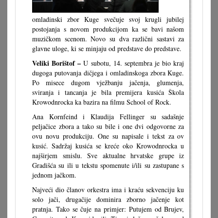
omladinski zbor Kuge svečuje svoj krugli jubilej
postojanja s novom produkcijom ka se bavi našom
muzičkom scenom. Novo su dva različni sastavi za
glavne uloge, ki se minjaju od predstave do predstave.
Veliki Borištof –
U subotu, 14. septembra je bio kraj
dugoga putovanja dičjega i omladinskoga zbora Kuge.
Po misece dugom vježbanju jačenja, glumenja,
sviranja i tancanja je bila premijera kusića Škola
Krowodnrocka ka bazira na filmu School of Rock.
Ana Kornfeind i Klaudija Fellinger su sadašnje
peljačice zbora a tako su bile i one dvi odgovorne za
ovu novu produkciju. One su napisale i tekst za ov
kusić. Sadržaj kusića se kreće oko Krowodnrocka u
najširjem smislu. Sve aktualne hrvatske grupe iz
Gradišća su ili u tekstu spomenute i/ili su zastupane s
jednom jačkom.
Najveći dio članov orkestra ima i kraću sekvenciju ku
solo jači, drugačije dominira zborno jačenje kot
pratnja. Tako se čuje na primjer: Putujem od Brujev,