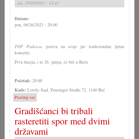
čet, 25/05/2023 - 13:43
a
u
Pinkovcu
Datum:
pon, 06/26/2023 - 20:00
TOP Pinkovac
poziva na svoje jur tradicionalne ljetne
koncerte.
Prva štacija, i to 26. junija, će biti u Beču.
Početak:
20:00
Kade:
Lorely-Saal, Penzinger Straße 72, 1140 Beč
Pročitaj već
o
Ljetni
Gradišćanci bi tribali
koncert
TOP-
rasteretiti spor med dvimi
a
državami
u
Beču