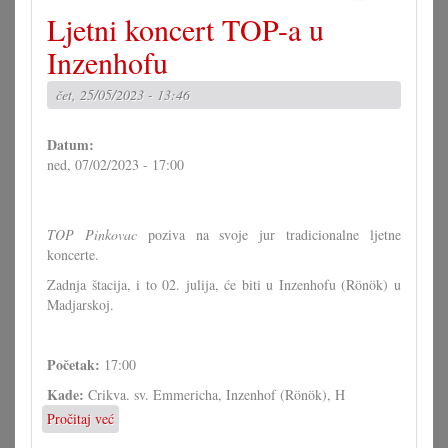
Ljetni koncert TOP-a u
Inzenhofu
čet, 25/05/2023 - 13:46
Datum:
ned, 07/02/2023 - 17:00
TOP Pinkovac
poziva na svoje jur tradicionalne ljetne
koncerte.
Zadnja štacija, i to 02. julija, će biti u Inzenhofu (Rönök) u
Madjarskoj.
Početak:
17:00
Kade:
Crikva. sv. Emmericha, Inzenhof (Rönök), H
Pročitaj već
o
Ljetni