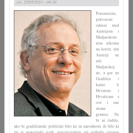
čet, 25/05/2023 - 08:30
Poremećeni,
pokvareni
odnosi med
Austrijom i
Madjarskom
nisu nikomu
na korist, niti
Austriji ne
niti
Madjarskoj
ne, a gor ne
Gradišću i
kamo li
Hrvatom i
Hrvaticam s
ove i one
strane
granice. Ne
bi ni čudilo,
ako bi gradišćanski političari bilo ke su narodnosti ili bilo ki
im je materinski jezik, najvjerojatnije još najbolje razumu