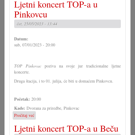
Ljetni koncert TOP-a u
koncert
TOP-
Pinkovcu
a
u
čet, 25/05/2023 - 13:44
Inzenhofu
Datum:
sub, 07/01/2023 - 20:00
TOP Pinkovac
poziva na svoje jur tradicionalne ljetne
koncerte.
Druga štacija, i to 01. julija, će biti u domaćem Pinkovcu.
Početak:
20:00
Kade:
Dvorana za priredbe, Pinkovac
Pročitaj već
o
Ljetni
Ljetni koncert TOP-a u Beču
koncert
TOP-