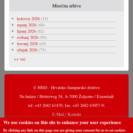
Misečna arhiva
kolovoz 2026
(15)
srpanj 2026
(60)
lipanj 2026
(62)
svibanj 2026
(93)
travanj 2026
(63)
ožujak 2026
(73)
>> već
© HŠtD - Hrvatsko štamparsko društvo
Na hataru / Hotterweg 54, A-7000 Željezno / Eisenstadt
tel: +43 2682 61470; fax: +43 2682 63057-9;
E-Mail / Kontakt
We use cookies on this site to enhance your user experience
By clicking any link on this page you are giving your consent for us to set cookies.