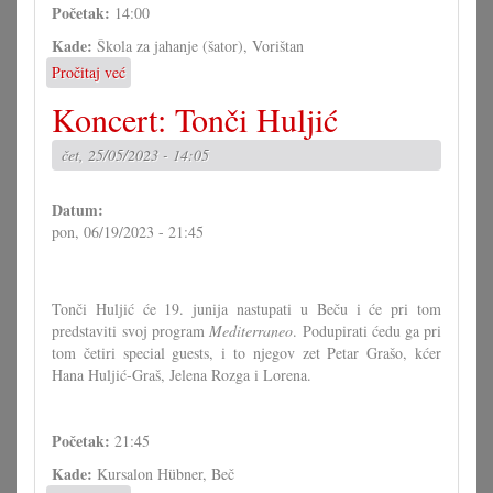
Početak:
14:00
Kade:
Škola za jahanje (šator), Vorištan
Pročitaj već
o
Nastup
Koncert: Tonči Huljić
Tamburice
Vorištan
čet, 25/05/2023 - 14:05
pri
Duhovskoj
fešti
Datum:
pon, 06/19/2023 - 21:45
Tonči Huljić će 19. junija nastupati u Beču i će pri tom
predstaviti svoj program
Mediterraneo
. Podupirati ćedu ga pri
tom četiri special guests, i to njegov zet Petar Grašo, kćer
Hana Huljić-Graš, Jelena Rozga i Lorena.
Početak:
21:45
Kade:
Kursalon Hübner, Beč