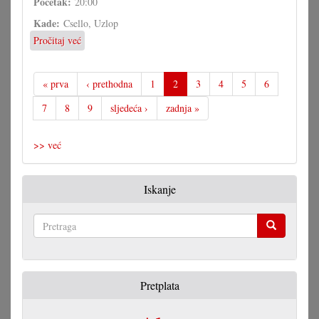
Početak:
20:00
Kade:
Csello, Uzlop
Pročitaj već
o
Tamburaški
večer
u
« prva
‹ prethodna
1
2
3
4
5
6
Čelajevom
7
8
9
sljedeća ›
zadnja »
malinu
>> već
Iskanje
Pretraga
Pretplata