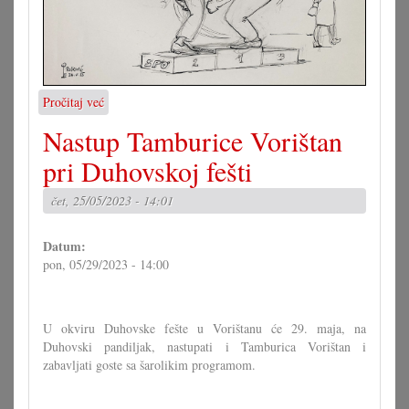
Pročitaj već
o
Karikatura
Nastup Tamburice Vorištan
26.05.2023.
pri Duhovskoj fešti
čet, 25/05/2023 - 14:01
Datum:
pon, 05/29/2023 - 14:00
U okviru Duhovske fešte u Vorištanu će 29. maja, na
Duhovski pandiljak, nastupati i Tamburica Vorištan i
zabavljati goste sa šarolikim programom.