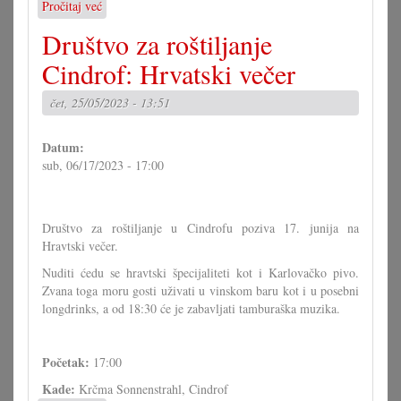
Pročitaj već
o
Koncert:
Društvo za roštiljanje
Tonči
Huljić
Cindrof: Hrvatski večer
čet, 25/05/2023 - 13:51
Datum:
sub, 06/17/2023 - 17:00
Društvo za roštiljanje u Cindrofu poziva 17. junija na
Hravtski večer.
Nuditi ćedu se hravtski špecijaliteti kot i Karlovačko pivo.
Zvana toga moru gosti uživati u vinskom baru kot i u posebni
longdrinks, a od 18:30 će je zabavljati tamburaška muzika.
Početak:
17:00
Kade:
Krčma Sonnenstrahl, Cindrof