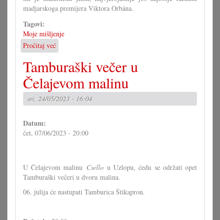
madjarskoga premijera Viktora Orbána.
Tagovi:
Moje mišljenje
Pročitaj već
o
Gradišćanci
Tamburaški večer u
bi
tribali
Čelajevom malinu
rasteretiti
spor
sri, 24/05/2023 - 16:04
med
dvimi
Datum:
državami
čet, 07/06/2023 - 20:00
U Čelajevom malinu
Csello
u Uzlopu, ćedu se održati opet
Tamburaški večeri u dvoru malina.
06. julija će nastupati Tamburica Štikapron.