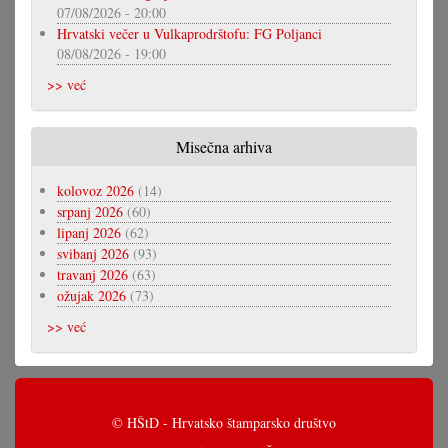
07/08/2026 - 20:00
Hrvatski večer u Vulkaprodrštofu: FG Poljanci
08/08/2026 - 19:00
>> već
Misečna arhiva
kolovoz 2026
(14)
srpanj 2026
(60)
lipanj 2026
(62)
svibanj 2026
(93)
travanj 2026
(63)
ožujak 2026
(73)
>> već
© HŠtD - Hrvatsko štamparsko društvo