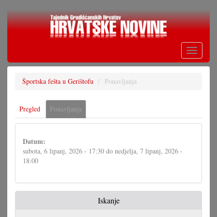
Skoči
na
glavni
sadržaj
Toggle
navigati
Športska fešta u Gerištofu
Ponavljanja
Primarne
Pregled
Ponavljanja
(aktivna
oznake
oznaka)
Datum:
subota, 6 lipanj, 2026 - 17:30
do
nedjelja, 7 lipanj, 2026 -
18:00
Iskanje