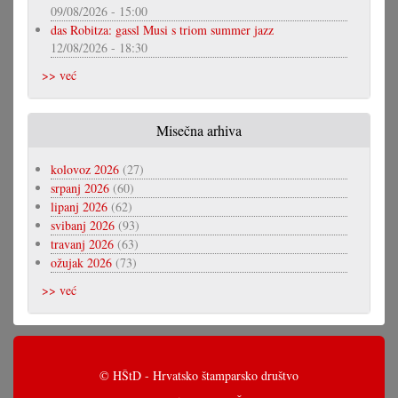
09/08/2026 - 15:00
das Robitza: gassl Musi s triom summer jazz
12/08/2026 - 18:30
>> već
Misečna arhiva
kolovoz 2026
(27)
srpanj 2026
(60)
lipanj 2026
(62)
svibanj 2026
(93)
travanj 2026
(63)
ožujak 2026
(73)
>> već
© HŠtD - Hrvatsko štamparsko društvo