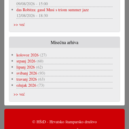
09/08/2026 - 15:00
das Robitza: gassl Musi s triom summer jazz
12/08/2026 - 18:30
>> već
Misečna arhiva
kolovoz 2026
(27)
srpanj 2026
(60)
lipanj 2026
(62)
svibanj 2026
(93)
travanj 2026
(63)
ožujak 2026
(73)
>> već
© HŠtD - Hrvatsko štamparsko društvo