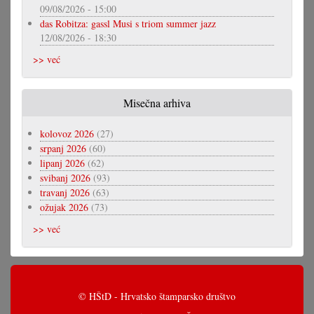
09/08/2026 - 15:00
das Robitza: gassl Musi s triom summer jazz
12/08/2026 - 18:30
>> već
Misečna arhiva
kolovoz 2026
(27)
srpanj 2026
(60)
lipanj 2026
(62)
svibanj 2026
(93)
travanj 2026
(63)
ožujak 2026
(73)
>> već
© HŠtD - Hrvatsko štamparsko društvo