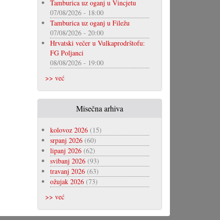
Tamburica uz oganj u Vincjetu
07/08/2026 - 18:00
Tamburica uz oganj u Filežu
07/08/2026 - 20:00
Hrvatski večer u Vulkaprodrštofu:
FG Poljanci
08/08/2026 - 19:00
>> već
Misečna arhiva
kolovoz 2026
(15)
srpanj 2026
(60)
lipanj 2026
(62)
svibanj 2026
(93)
travanj 2026
(63)
ožujak 2026
(73)
>> već