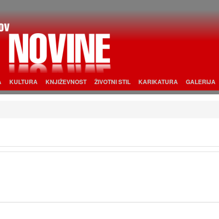
A
KULTURA
KNJIŽEVNOST
ŽIVOTNI STIL
KARIKATURA
GALERIJA