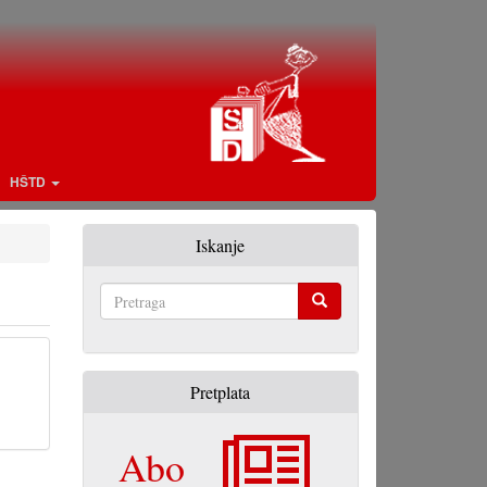
HŠTD
Iskanje
Pretraga
Pretplata
Abo