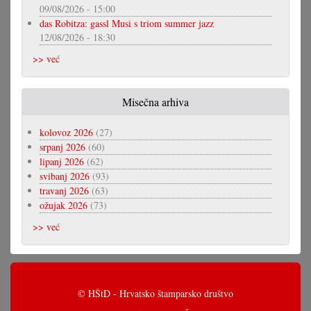
09/08/2026 - 15:00
das Robitza: gassl Musi s triom summer jazz
12/08/2026 - 18:30
>> već
Misečna arhiva
kolovoz 2026
(27)
srpanj 2026
(60)
lipanj 2026
(62)
svibanj 2026
(93)
travanj 2026
(63)
ožujak 2026
(73)
>> već
© HŠtD - Hrvatsko štamparsko društvo