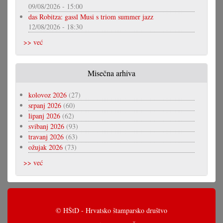
09/08/2026 - 15:00
das Robitza: gassl Musi s triom summer jazz
12/08/2026 - 18:30
>> već
Misečna arhiva
kolovoz 2026
(27)
srpanj 2026
(60)
lipanj 2026
(62)
svibanj 2026
(93)
travanj 2026
(63)
ožujak 2026
(73)
>> već
© HŠtD - Hrvatsko štamparsko društvo