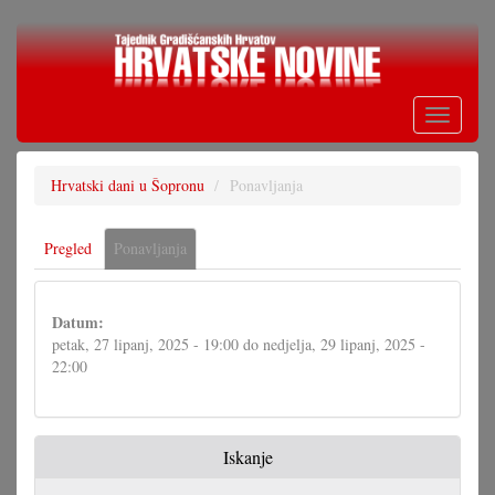
Skoči
na
glavni
sadržaj
Toggle
navigati
Hrvatski dani u Šopronu
Ponavljanja
Primarne
Pregled
Ponavljanja
(aktivna
oznake
oznaka)
Datum:
petak, 27 lipanj, 2025 - 19:00
do
nedjelja, 29 lipanj, 2025 -
22:00
Iskanje