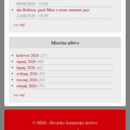
09/08/2026 - 15:00
das Robitza: gassl Musi s triom summer jazz
12/08/2026 - 18:30
>> već
Misečna arhiva
kolovoz 2026
(27)
srpanj 2026
(60)
lipanj 2026
(62)
svibanj 2026
(93)
travanj 2026
(63)
ožujak 2026
(73)
>> već
© HŠtD - Hrvatsko štamparsko društvo