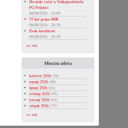
Hrvatski večer u Vulkaprodrštofu:
FG Poljanci
08/08/2026 - 19:00
35 ljet grupa MIR
08/08/2026 - 20:30
Zvuk šarolikosti
08/08/2026 - 20:30
>> već
Misečna arhiva
kolovoz 2026
(26)
srpanj 2026
(60)
lipanj 2026
(62)
svibanj 2026
(93)
travanj 2026
(63)
ožujak 2026
(73)
>> već