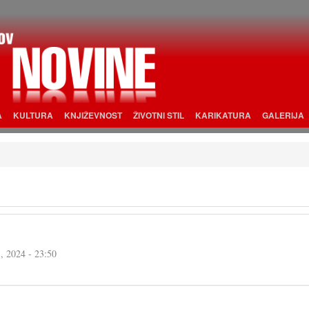
A
KULTURA
KNJIŽEVNOST
ŽIVOTNI STIL
KARIKATURA
GALERIJA
j, 2024 - 23:50