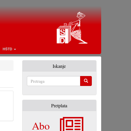
HŠTD
Iskanje
Pretraga
Pretplata
Abo