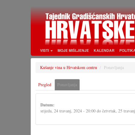
Skoči
na
glavni
sadržaj
VISTI
MOJE MIŠLJENJE
KALENDAR
POLITIK
Kušanje vina u Hrvatskom centru
Ponavljanja
Primarne
Pregled
Ponavljanja
(aktivna
oznake
oznaka)
Datum:
srijeda, 24 travanj, 2024 - 20:00
do
četvrtak, 25 travan