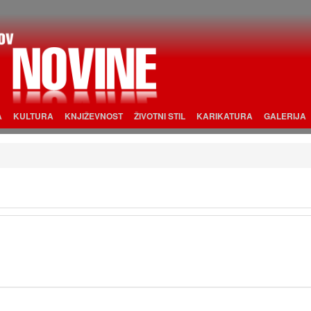
A
KULTURA
KNJIŽEVNOST
ŽIVOTNI STIL
KARIKATURA
GALERIJA