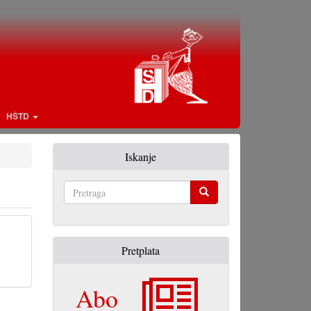
HŠTD
Iskanje
Pretraga
Pretplata
Abo