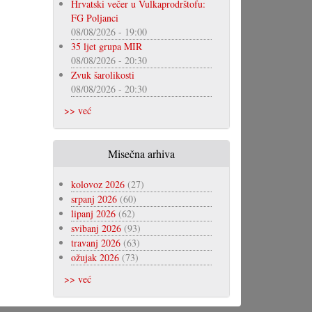
Hrvatski večer u Vulkaprodrštofu:
FG Poljanci
08/08/2026 - 19:00
35 ljet grupa MIR
08/08/2026 - 20:30
Zvuk šarolikosti
08/08/2026 - 20:30
>> već
Misečna arhiva
kolovoz 2026
(27)
srpanj 2026
(60)
lipanj 2026
(62)
svibanj 2026
(93)
travanj 2026
(63)
ožujak 2026
(73)
>> već