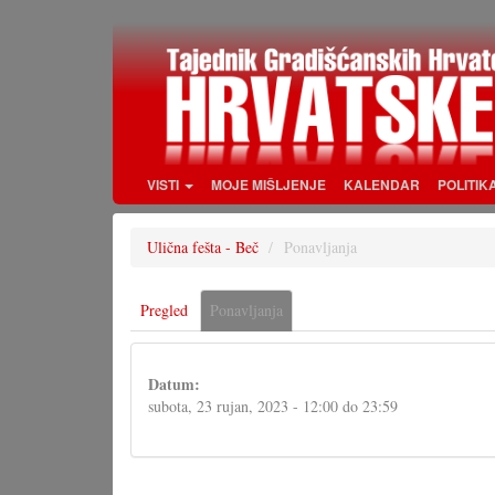
Skoči
na
glavni
sadržaj
VISTI
MOJE MIŠLJENJE
KALENDAR
POLITIK
Ulična fešta - Beč
Ponavljanja
Primarne
Pregled
Ponavljanja
(aktivna
oznake
oznaka)
Datum:
subota, 23 rujan, 2023 -
12:00
do
23:59