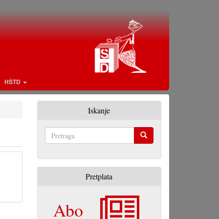
HŠTD
Iskanje
Pretraga
Pretplata
Abo