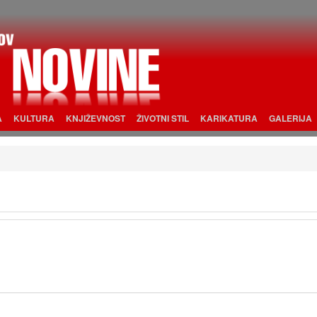
A
KULTURA
KNJIŽEVNOST
ŽIVOTNI STIL
KARIKATURA
GALERIJA