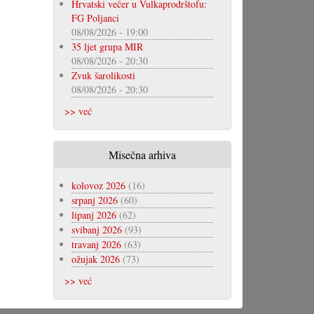
Hrvatski večer u Vulkaprodrštofu:
FG Poljanci
08/08/2026 - 19:00
35 ljet grupa MIR
08/08/2026 - 20:30
Zvuk šarolikosti
08/08/2026 - 20:30
>> već
Misečna arhiva
kolovoz 2026
(16)
srpanj 2026
(60)
lipanj 2026
(62)
svibanj 2026
(93)
travanj 2026
(63)
ožujak 2026
(73)
>> već