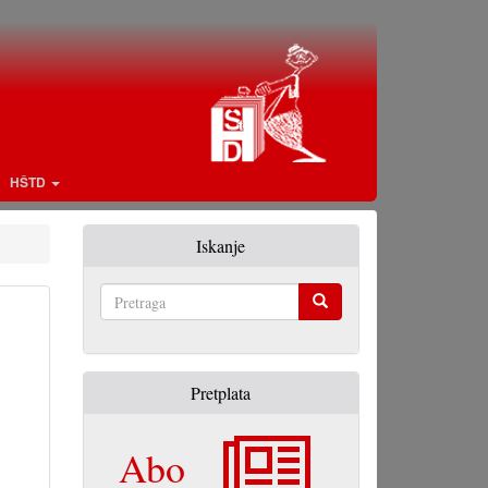
HŠTD
Iskanje
Pretraga
Pretplata
Abo