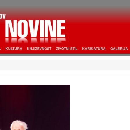
A
KULTURA
KNJIŽEVNOST
ŽIVOTNI STIL
KARIKATURA
GALERIJA