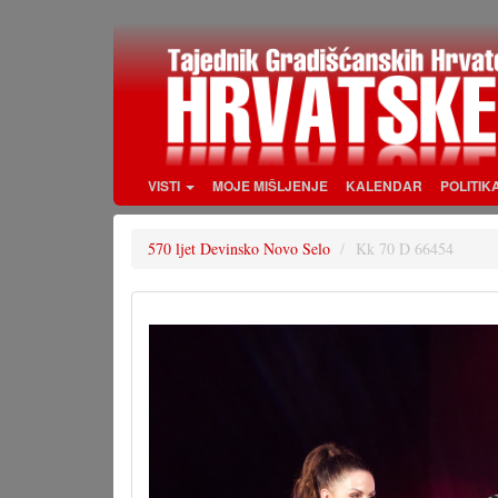
Skoči
na
glavni
sadržaj
VISTI
MOJE MIŠLJENJE
KALENDAR
POLITIK
570 ljet Devinsko Novo Selo
Kk 70 D 66454