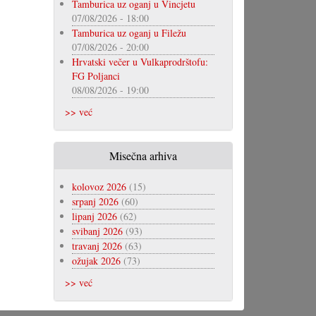
Tamburica uz oganj u Vincjetu
07/08/2026 - 18:00
Tamburica uz oganj u Filežu
07/08/2026 - 20:00
Hrvatski večer u Vulkaprodrštofu:
FG Poljanci
08/08/2026 - 19:00
>> već
Misečna arhiva
kolovoz 2026
(15)
srpanj 2026
(60)
lipanj 2026
(62)
svibanj 2026
(93)
travanj 2026
(63)
ožujak 2026
(73)
>> već