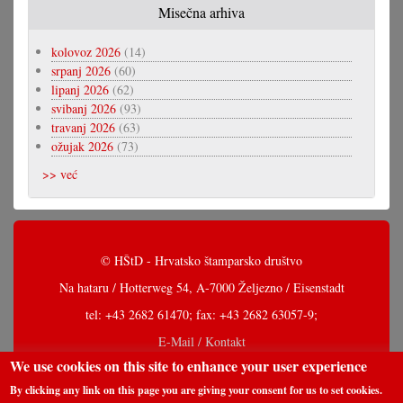
Misečna arhiva
kolovoz 2026
(14)
srpanj 2026
(60)
lipanj 2026
(62)
svibanj 2026
(93)
travanj 2026
(63)
ožujak 2026
(73)
>> već
© HŠtD - Hrvatsko štamparsko društvo
Na hataru / Hotterweg 54, A-7000 Željezno / Eisenstadt
tel: +43 2682 61470; fax: +43 2682 63057-9;
E-Mail / Kontakt
We use cookies on this site to enhance your user experience
By clicking any link on this page you are giving your consent for us to set cookies.