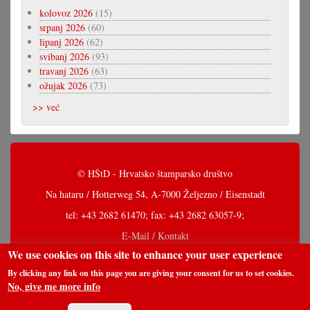
kolovoz 2026
(15)
srpanj 2026
(60)
lipanj 2026
(62)
svibanj 2026
(93)
travanj 2026
(63)
ožujak 2026
(73)
>> već
© HŠtD - Hrvatsko štamparsko društvo
Na hataru / Hotterweg 54, A-7000 Željezno / Eisenstadt
tel: +43 2682 61470; fax: +43 2682 63057-9;
E-Mail / Kontakt
We use cookies on this site to enhance your user experience
By clicking any link on this page you are giving your consent for us to set cookies.
No, give me more info