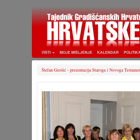
Skoči
na
glavni
sadržaj
VISTI
MOJE MIŠLJENJE
KALENDAR
POLITIK
Štefan Geošić - prezentacija Staroga i Novoga Testame