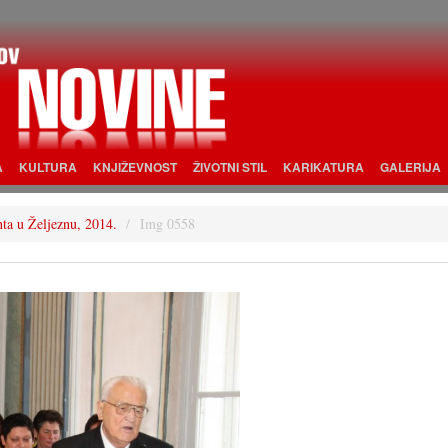
A
KULTURA
KNJIŽEVNOST
ŽIVOTNI STIL
KARIKATURA
GALERIJA
nta u Željeznu, 2014.
Img 0558