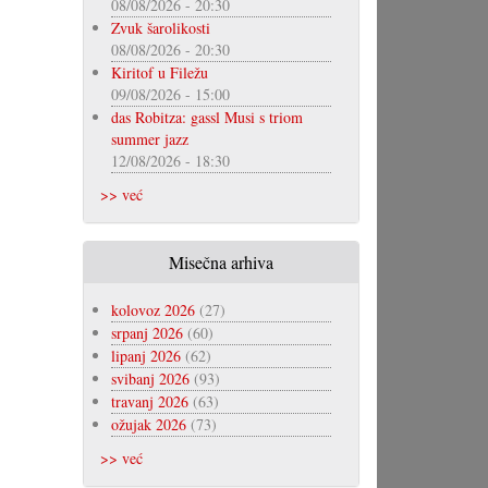
08/08/2026 - 20:30
Zvuk šarolikosti
08/08/2026 - 20:30
Kiritof u Filežu
09/08/2026 - 15:00
das Robitza: gassl Musi s triom
summer jazz
12/08/2026 - 18:30
>> već
Misečna arhiva
kolovoz 2026
(27)
srpanj 2026
(60)
lipanj 2026
(62)
svibanj 2026
(93)
travanj 2026
(63)
ožujak 2026
(73)
>> već