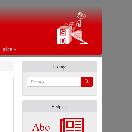
HŠTD
Iskanje
Pretraga
Pretplata
Abo