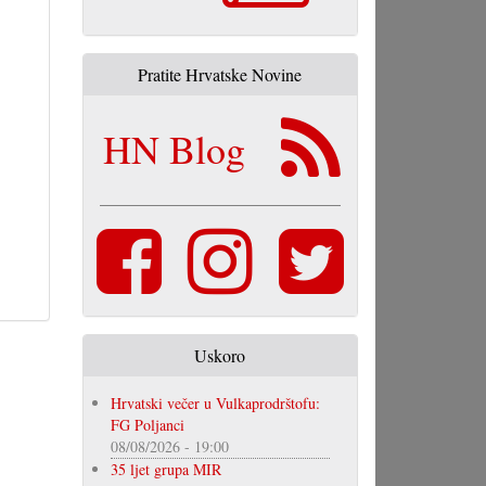
Pratite Hrvatske Novine
HN Blog
Uskoro
Hrvatski večer u Vulkaprodrštofu:
FG Poljanci
08/08/2026 - 19:00
35 ljet grupa MIR