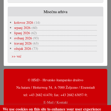
Misečna arhiva
kolovoz 2026
(14)
srpanj 2026
(60)
lipanj 2026
(62)
svibanj 2026
(93)
travanj 2026
(63)
ožujak 2026
(73)
>> već
© HŠtD - Hrvatsko štamparsko društvo
Na hataru / Hotterweg 54, A-7000 Željezno / Eisenstadt
tel: +43 2682 61470; fax: +43 2682 63057-9;
E-Mail / Kontakt
We use cookies on this site to enhance your user experience