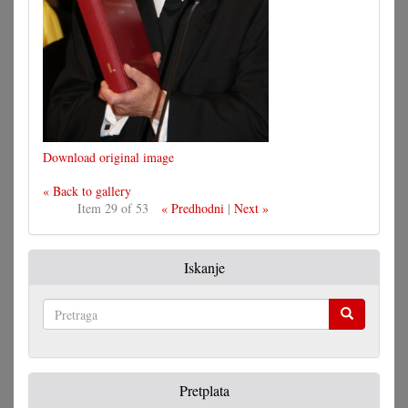
Download original image
« Back to gallery
Item 29 of 53
« Predhodni
|
Next »
Iskanje
Pretraga
Pretplata