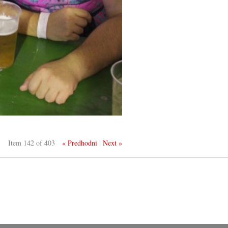
Item 142 of 403
« Predhodni
|
Next »