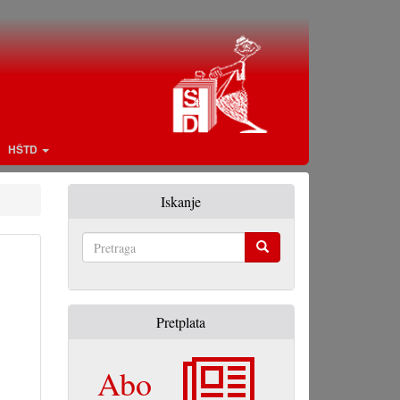
HŠTD
Iskanje
Pretraga
Pretplata
Abo