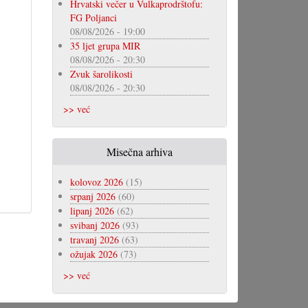
Hrvatski večer u Vulkaprodrštofu:
FG Poljanci
08/08/2026 - 19:00
35 ljet grupa MIR
08/08/2026 - 20:30
Zvuk šarolikosti
08/08/2026 - 20:30
>> već
Misečna arhiva
kolovoz 2026
(15)
srpanj 2026
(60)
lipanj 2026
(62)
svibanj 2026
(93)
travanj 2026
(63)
ožujak 2026
(73)
>> već