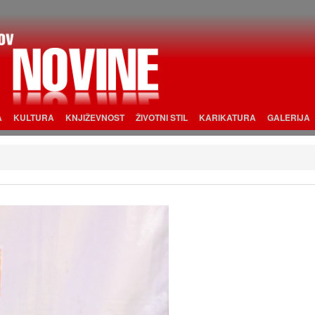
A
KULTURA
KNJIŽEVNOST
ŽIVOTNI STIL
KARIKATURA
GALERIJA