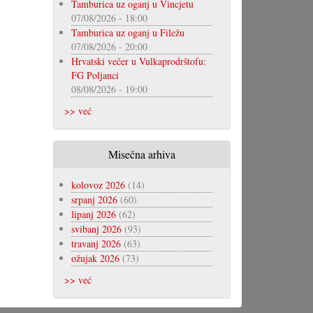
Tamburica uz oganj u Vincjetu
07/08/2026 - 18:00
Tamburica uz oganj u Filežu
07/08/2026 - 20:00
Hrvatski večer u Vulkaprodrštofu:
FG Poljanci
08/08/2026 - 19:00
>> već
Misečna arhiva
kolovoz 2026
(14)
srpanj 2026
(60)
lipanj 2026
(62)
svibanj 2026
(93)
travanj 2026
(63)
ožujak 2026
(73)
>> već