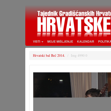
Skoči
na
glavni
sadržaj
VISTI
MOJE MIŠLJENJE
KALENDAR
POLITIK
Hrvatski bal Beč 2014.
Img 4990 0