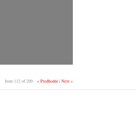
Item 112 of 200
« Predhodni
|
Next »