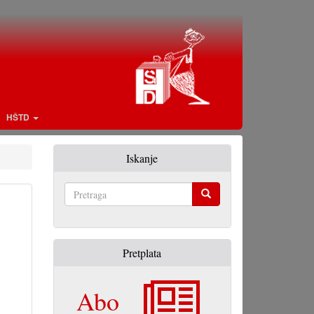
HŠTD
Iskanje
Pretraga
Pretplata
Abo