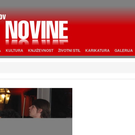
A
KULTURA
KNJIŽEVNOST
ŽIVOTNI STIL
KARIKATURA
GALERIJA